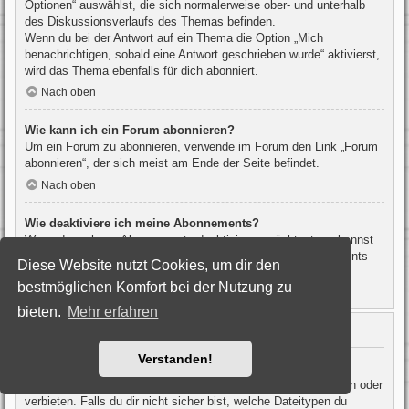
Optionen“ auswählst, die sich normalerweise ober- und unterhalb
des Diskussionsverlaufs des Themas befinden.
Wenn du bei der Antwort auf ein Thema die Option „Mich
benachrichtigen, sobald eine Antwort geschrieben wurde“ aktivierst,
wird das Thema ebenfalls für dich abonniert.
Nach oben
Wie kann ich ein Forum abonnieren?
Um ein Forum zu abonnieren, verwende im Forum den Link „Forum
abonnieren“, der sich meist am Ende der Seite befindet.
Nach oben
Wie deaktiviere ich meine Abonnements?
Wenn du mehrere Abonnements deaktivieren möchtest, so kannst
du dies im persönlichen Bereich unter „Einstieg“ – „Abonnements
Diese Website nutzt Cookies, um dir den
verwalten“ machen.
bestmöglichen Komfort bei der Nutzung zu
Nach oben
bieten.
Mehr erfahren
Dateianhänge
Verstanden!
Welche Dateianhänge sind in diesem Forum zulässig?
Die Board-Administration kann bestimmte Dateitypen zulassen oder
verbieten. Falls du dir nicht sicher bist, welche Dateitypen du