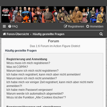
FAQ
Registrieren
Anmelden
S
Foren-Übersicht
Häufig gestellte Fragen
u
Forum
Das 1:6 Forum im Action Figure District
c
Häufig gestellte Fragen
h
e
Registrierung und Anmeldung
Wozu muss ich mich registrieren?
Was ist COPPA?
Warum kann ich mich nicht registrieren?
Ich habe mich registriert, kann mich aber nicht anmelden!
Warum kann ich mich nicht anmelden?
Ich habe mich vor einiger Zeit registriert, kann mich aber nicht mehr
anmelden?!
Ich habe mein Passwort vergessen!
Warum werde ich automatisch abgemeldet?
Wozu ist die Funktion „Alle Cookies löschen“?