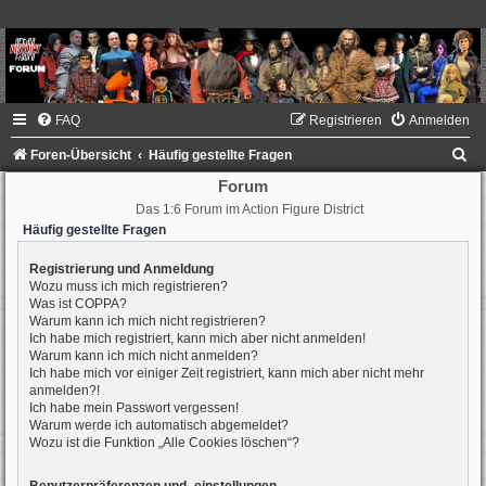
FAQ
Registrieren
Anmelden
S
Foren-Übersicht
Häufig gestellte Fragen
u
Forum
Das 1:6 Forum im Action Figure District
c
Häufig gestellte Fragen
h
e
Registrierung und Anmeldung
Wozu muss ich mich registrieren?
Was ist COPPA?
Warum kann ich mich nicht registrieren?
Ich habe mich registriert, kann mich aber nicht anmelden!
Warum kann ich mich nicht anmelden?
Ich habe mich vor einiger Zeit registriert, kann mich aber nicht mehr
anmelden?!
Ich habe mein Passwort vergessen!
Warum werde ich automatisch abgemeldet?
Wozu ist die Funktion „Alle Cookies löschen“?