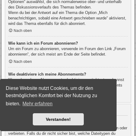
Optionen“ auswählst, die sich normalerweise ober- und unterhalb
des Diskussionsverlaufs des Themas befinden.
Wenn du bei der Antwort auf ein Thema die Option „Mich
benachrichtigen, sobald eine Antwort geschrieben wurde“ aktivierst,
wird das Thema ebenfalls für dich abonniert.
Nach oben
Wie kann ich ein Forum abonnieren?
Um ein Forum zu abonnieren, verwende im Forum den Link „Forum
abonnieren“, der sich meist am Ende der Seite befindet.
Nach oben
Wie deaktiviere ich meine Abonnements?
Wenn du mehrere Abonnements deaktivieren möchtest, so kannst
du dies im persönlichen Bereich unter „Einstieg“ – „Abonnements
Diese Website nutzt Cookies, um dir den
verwalten“ machen.
bestmöglichen Komfort bei der Nutzung zu
Nach oben
bieten.
Mehr erfahren
Dateianhänge
Verstanden!
Welche Dateianhänge sind in diesem Forum zulässig?
Die Board-Administration kann bestimmte Dateitypen zulassen oder
verbieten. Falls du dir nicht sicher bist, welche Dateitypen du