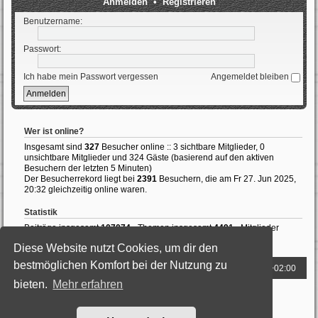
Anmelden
•
Registrieren
Benutzername:
Passwort:
Ich habe mein Passwort vergessen
Angemeldet bleiben
Wer ist online?
Insgesamt sind
327
Besucher online :: 3 sichtbare Mitglieder, 0
unsichtbare Mitglieder und 324 Gäste (basierend auf den aktiven
Besuchern der letzten 5 Minuten)
Der Besucherrekord liegt bei
2391
Besuchern, die am Fr 27. Jun 2025,
20:32 gleichzeitig online waren.
Statistik
Beiträge insgesamt
107074
• Themen insgesamt
4491
• Mitglieder
insgesamt
184
• Unser neuestes Mitglied:
RobinHood
Diese Website nutzt Cookies, um dir den
bestmöglichen Komfort bei der Nutzung zu
Foren-Übersicht
Alle Zeiten sind
UTC+02:00
bieten.
Mehr erfahren
Powered by
phpBB
® Forum Software © phpBB Limited
Deutsche Übersetzung durch
phpBB.de
Style: Black-Silver by Joyce&Luna
phpBB-Style-Design