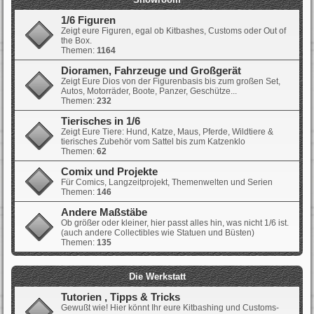
1/6 Figuren
Zeigt eure Figuren, egal ob Kitbashes, Customs oder Out of
the Box.
Themen:
1164
Dioramen, Fahrzeuge und Großgerät
Zeigt Eure Dios von der Figurenbasis bis zum großen Set,
Autos, Motorräder, Boote, Panzer, Geschütze...
Themen:
232
Tierisches in 1/6
Zeigt Eure Tiere: Hund, Katze, Maus, Pferde, Wildtiere &
tierisches Zubehör vom Sattel bis zum Katzenklo
Themen:
62
Comix und Projekte
Für Comics, Langzeitprojekt, Themenwelten und Serien
Themen:
146
Andere Maßstäbe
Ob größer oder kleiner, hier passt alles hin, was nicht 1/6 ist.
(auch andere Collectibles wie Statuen und Büsten)
Themen:
135
Die Werkstatt
Tutorien , Tipps & Tricks
Gewußt wie! Hier könnt Ihr eure Kitbashing und Customs-