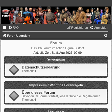
FAQ
Registrieren
Anmelden
S
Foren-Übersicht
u
Forum
Das 1:6 Forum im Action Figure District
c
Aktuelle Zeit: Sa 8. Aug 2026, 09:09
h
Datenschutz
e
Datenschutzerklärung
Themen:
1
Impressum / Wichtige Forenregeln
Über dieses Forum
Bevor du im Forum startest, lese dir bitte die Regeln durch
Themen:
6
Showroom