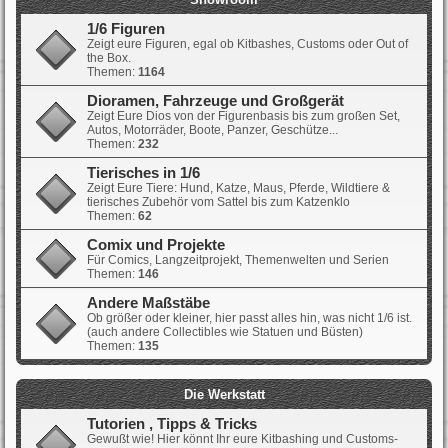
1/6 Figuren
Zeigt eure Figuren, egal ob Kitbashes, Customs oder Out of
the Box.
Themen:
1164
Dioramen, Fahrzeuge und Großgerät
Zeigt Eure Dios von der Figurenbasis bis zum großen Set,
Autos, Motorräder, Boote, Panzer, Geschütze...
Themen:
232
Tierisches in 1/6
Zeigt Eure Tiere: Hund, Katze, Maus, Pferde, Wildtiere &
tierisches Zubehör vom Sattel bis zum Katzenklo
Themen:
62
Comix und Projekte
Für Comics, Langzeitprojekt, Themenwelten und Serien
Themen:
146
Andere Maßstäbe
Ob größer oder kleiner, hier passt alles hin, was nicht 1/6 ist.
(auch andere Collectibles wie Statuen und Büsten)
Themen:
135
Die Werkstatt
Tutorien , Tipps & Tricks
Gewußt wie! Hier könnt Ihr eure Kitbashing und Customs-