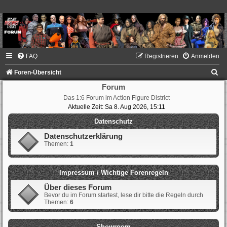
FAQ
Registrieren
Anmelden
S
Foren-Übersicht
u
Forum
Das 1:6 Forum im Action Figure District
c
Aktuelle Zeit: Sa 8. Aug 2026, 15:11
h
Datenschutz
e
Datenschutzerklärung
Themen:
1
Impressum / Wichtige Forenregeln
Über dieses Forum
Bevor du im Forum startest, lese dir bitte die Regeln durch
Themen:
6
Showroom