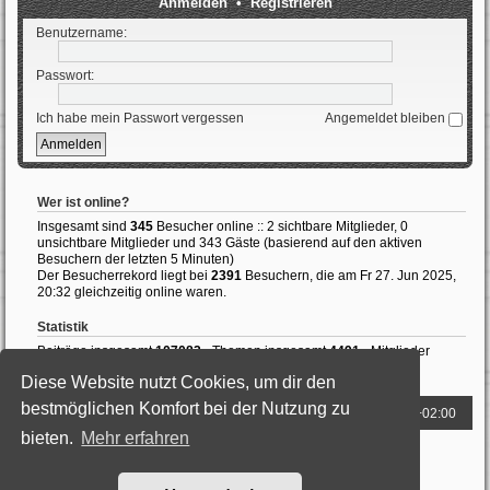
Anmelden
•
Registrieren
Benutzername:
Passwort:
Ich habe mein Passwort vergessen
Angemeldet bleiben
Wer ist online?
Insgesamt sind
345
Besucher online :: 2 sichtbare Mitglieder, 0
unsichtbare Mitglieder und 343 Gäste (basierend auf den aktiven
Besuchern der letzten 5 Minuten)
Der Besucherrekord liegt bei
2391
Besuchern, die am Fr 27. Jun 2025,
20:32 gleichzeitig online waren.
Statistik
Beiträge insgesamt
107082
• Themen insgesamt
4491
• Mitglieder
insgesamt
184
• Unser neuestes Mitglied:
RobinHood
Diese Website nutzt Cookies, um dir den
bestmöglichen Komfort bei der Nutzung zu
Foren-Übersicht
Alle Zeiten sind
UTC+02:00
bieten.
Mehr erfahren
Powered by
phpBB
® Forum Software © phpBB Limited
Deutsche Übersetzung durch
phpBB.de
Style: Black-Silver by Joyce&Luna
phpBB-Style-Design