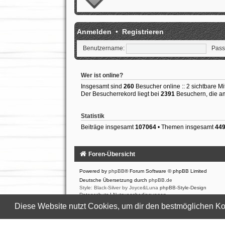
Anmelden
•
Registrieren
Benutzername:
Pass
Wer ist online?
Insgesamt sind
260
Besucher online :: 2 sichtbare Mi
Der Besucherrekord liegt bei
2391
Besuchern, die am 
Statistik
Beiträge insgesamt
107064
• Themen insgesamt
44
Foren-Übersicht
Powered by
phpBB
® Forum Software © phpBB Limited
Deutsche Übersetzung durch
phpBB.de
Style: Black-Silver by Joyce&Luna
phpBB-Style-Design
Datenschutz
|
Nutzungsbedingungen
Diese Website nutzt Cookies, um dir den bestmöglichen Ko