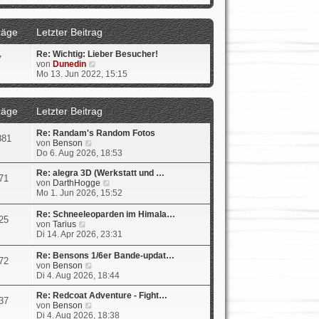
u
e
s
räge
Letzter Beitrag
t
e
Re: Wichtig: Lieber Besucher!
r
7
N
von
Dunedin
B
e
Mo 13. Jun 2022, 15:15
e
u
i
e
t
s
r
räge
Letzter Beitrag
t
a
e
g
Re: Randam's Random Fotos
r
881
N
von
Benson
B
e
Do 6. Aug 2026, 18:53
e
u
i
e
Re: alegra 3D (Werkstatt und …
t
71
s
N
von
DarthHogge
r
t
e
Mo 1. Jun 2026, 15:52
a
e
u
g
r
e
Re: Schneeleoparden im Himala…
25
B
s
N
von
Tarius
e
t
e
Di 14. Apr 2026, 23:31
i
e
u
t
r
e
Re: Bensons 1/6er Bande-updat…
72
r
B
s
N
von
Benson
a
e
t
e
Di 4. Aug 2026, 18:44
g
i
e
u
t
r
e
Re: Redcoat Adventure - Fight…
37
r
B
s
N
von
Benson
a
e
t
e
Di 4. Aug 2026, 18:38