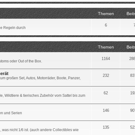
Themen
Beit
6
die Regeln durch
Themen
Beit
1164
28
stoms oder Out of the Box.
erät
232
83
zum großen Set, Autos, Motorräder, Boote, Panzer,
62
19
e, Wildtiere & tierisches Zubehör vom Sattel bis zum
146
90
en und Serien
135
52
n, was nicht 1/6 ist. (auch andere Collectibles wie