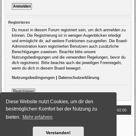
Registrieren
Du musst in diesem Forum registriert sein, um dich anmelden zu
können. Die Registrierung ist in wenigen Augenblicken erledigt
und ermöglicht dir, auf weitere Funktionen zuzugreifen. Die Board-
Administration kann registrierten Benutzern auch zusätzliche
Berechtigungen zuweisen. Beachte bitte unsere
Nutzungsbedingungen und die verwandten Regelungen, bevor du
dich registrierst. Bitte beachte auch die jeweiligen Forenregeln,
wenn du dich in diesem Board bewegst.
Nutzungsbedingungen
|
Datenschutzerklärung
Registrieren
Diese Website nutzt Cookies, um dir den
bestmöglichen Komfort bei der Nutzung zu
Foren-Übersicht
Alle Zeiten sind
UTC+02:00
bieten.
Mehr erfahren
Powered by
phpBB
® Forum Software © phpBB Limited
Deutsche Übersetzung durch
phpBB.de
Style: Black-Silver by Joyce&Luna
phpBB-Style-Design
Verstanden!
Datenschutz
|
Nutzungsbedingungen