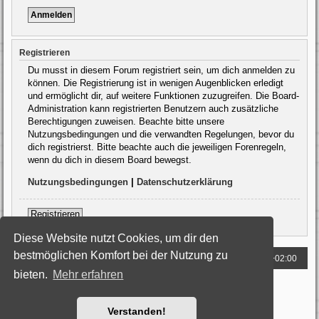
Registrieren
Du musst in diesem Forum registriert sein, um dich anmelden zu
können. Die Registrierung ist in wenigen Augenblicken erledigt
und ermöglicht dir, auf weitere Funktionen zuzugreifen. Die Board-
Administration kann registrierten Benutzern auch zusätzliche
Berechtigungen zuweisen. Beachte bitte unsere
Nutzungsbedingungen und die verwandten Regelungen, bevor du
dich registrierst. Bitte beachte auch die jeweiligen Forenregeln,
wenn du dich in diesem Board bewegst.
Nutzungsbedingungen
|
Datenschutzerklärung
Registrieren
Diese Website nutzt Cookies, um dir den
bestmöglichen Komfort bei der Nutzung zu
Foren-Übersicht
Alle Zeiten sind
UTC+02:00
bieten.
Mehr erfahren
Powered by
phpBB
® Forum Software © phpBB Limited
Deutsche Übersetzung durch
phpBB.de
Style: Black-Silver by Joyce&Luna
phpBB-Style-Design
Verstanden!
Datenschutz
|
Nutzungsbedingungen