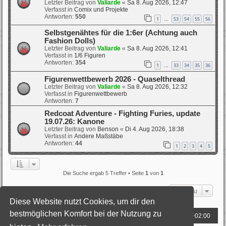
Letzter Beitrag von
Valiarde
«
Sa 8. Aug 2026, 12:47
Verfasst in
Comix und Projekte
Antworten:
550
1
53
54
55
56
…
Selbstgenähtes für die 1:6er (Achtung auch
Fashion Dolls)
Letzter Beitrag von
Valiarde
«
Sa 8. Aug 2026, 12:41
Verfasst in
1/6 Figuren
Antworten:
354
1
33
34
35
36
…
Figurenwettbewerb 2026 - Quaselthread
Letzter Beitrag von
Valiarde
«
Sa 8. Aug 2026, 12:32
Verfasst in
Figurenwettbewerb
Antworten:
7
Redcoat Adventure - Fighting Furies, update
19.07.26: Kanone
Letzter Beitrag von
Benson
«
Di 4. Aug 2026, 18:38
Verfasst in
Andere Maßstäbe
Antworten:
44
1
2
3
4
5
Die Suche ergab 5 Treffer • Seite
1
von
1
Gehe zu
Diese Website nutzt Cookies, um dir den
bestmöglichen Komfort bei der Nutzung zu
Foren-Übersicht
Alle Zeiten sind
UTC+02:00