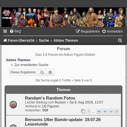
FAQ
Registrieren
Anmelden
S
Foren-Übersicht
Suche
Aktive Themen
u
Forum
Das 1:6 Forum im Action Figure District
c
Aktive Themen
h
Zur erweiterten Suche
e
Suche
Erweiterte Suche
Die Suche ergab 5 Treffer • Seite
1
von
1
Themen
Randam's Random Fotos
Letzter Beitrag von
Illusion
«
Sa 8. Aug 2026, 13:07
Verfasst in
1/6 Figuren
Antworten:
508
1
48
49
50
51
…
Bensons 1/6er Bande-update: 19.07.26
Lesestunde