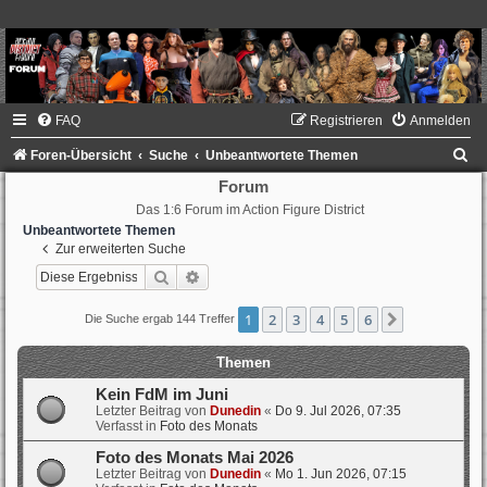
FAQ
Registrieren
Anmelden
S
Foren-Übersicht
Suche
Unbeantwortete Themen
u
Forum
Das 1:6 Forum im Action Figure District
c
Unbeantwortete Themen
h
Zur erweiterten Suche
e
Suche
Erweiterte Suche
1
2
3
4
5
6
Nächste
Die Suche ergab 144 Treffer
Themen
Kein FdM im Juni
Letzter Beitrag von
Dunedin
«
Do 9. Jul 2026, 07:35
Verfasst in
Foto des Monats
Foto des Monats Mai 2026
Letzter Beitrag von
Dunedin
«
Mo 1. Jun 2026, 07:15