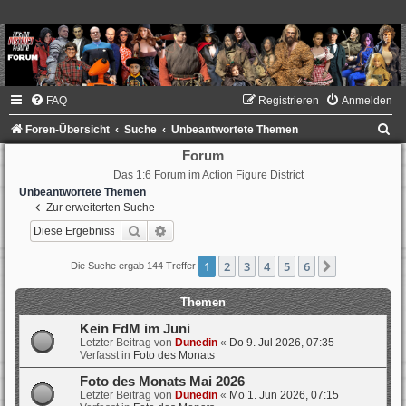
FAQ
Registrieren
Anmelden
S
Foren-Übersicht
Suche
Unbeantwortete Themen
u
Forum
Das 1:6 Forum im Action Figure District
c
Unbeantwortete Themen
h
Zur erweiterten Suche
e
Suche
Erweiterte Suche
1
2
3
4
5
6
Nächste
Die Suche ergab 144 Treffer
Themen
Kein FdM im Juni
Letzter Beitrag von
Dunedin
«
Do 9. Jul 2026, 07:35
Verfasst in
Foto des Monats
Foto des Monats Mai 2026
Letzter Beitrag von
Dunedin
«
Mo 1. Jun 2026, 07:15