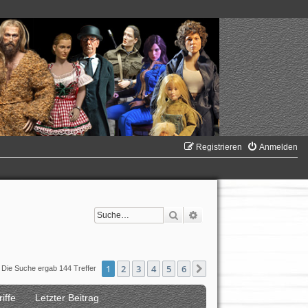
Registrieren
Anmelden
Suche
Erweiterte Suche
1
2
3
4
5
6
Nächste
Die Suche ergab 144 Treffer
iffe
Letzter Beitrag