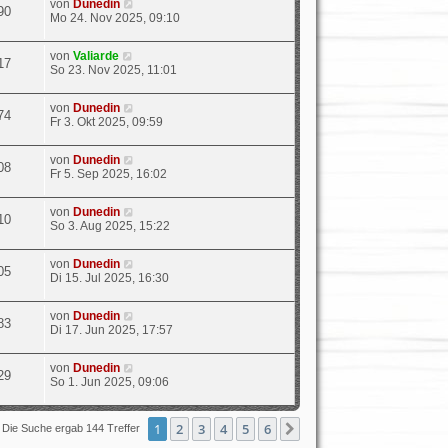
von
Dunedin
90
Mo 24. Nov 2025, 09:10
von
Valiarde
17
So 23. Nov 2025, 11:01
von
Dunedin
74
Fr 3. Okt 2025, 09:59
von
Dunedin
08
Fr 5. Sep 2025, 16:02
von
Dunedin
10
So 3. Aug 2025, 15:22
von
Dunedin
05
Di 15. Jul 2025, 16:30
von
Dunedin
83
Di 17. Jun 2025, 17:57
von
Dunedin
29
So 1. Jun 2025, 09:06
1
2
3
4
5
6
Nächste
Die Suche ergab 144 Treffer