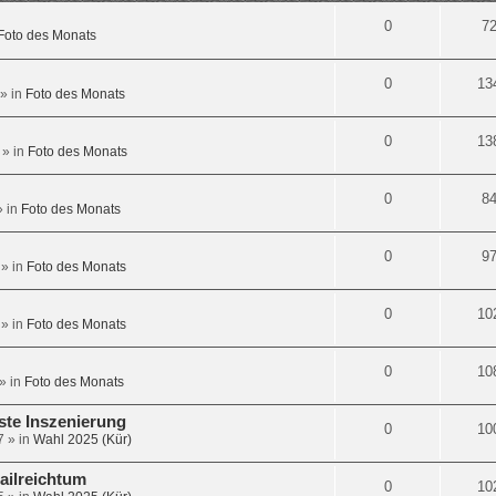
0
7
Foto des Monats
0
13
» in
Foto des Monats
0
13
» in
Foto des Monats
0
8
 in
Foto des Monats
0
9
» in
Foto des Monats
0
10
» in
Foto des Monats
0
10
» in
Foto des Monats
gste Inszenierung
0
10
7
» in
Wahl 2025 (Kür)
ailreichtum
0
10