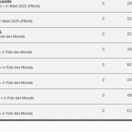
uisite
0
10
0
» in
Wahl 2025 (Pflicht)
0
10
in
Wahl 2025 (Pflicht)
5
0
25
oto des Monats
0
33
 in
Foto des Monats
0
68
» in
Foto des Monats
0
47
» in
Foto des Monats
0
49
» in
Foto des Monats
0
61
» in
Foto des Monats