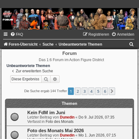
FAQ
Registrieren
Anmelden
S
Foren-Übersicht
Suche
Unbeantwortete Themen
u
Forum
Das 1:6 Forum im Action Figure District
c
Unbeantwortete Themen
h
Zur erweiterten Suche
e
Suche
Erweiterte Suche
1
2
3
4
5
6
Nächste
Die Suche ergab 144 Treffer
Themen
Kein FdM im Juni
Letzter Beitrag von
Dunedin
«
Do 9. Jul 2026, 07:35
Verfasst in
Foto des Monats
Foto des Monats Mai 2026
Letzter Beitrag von
Dunedin
«
Mo 1. Jun 2026, 07:15