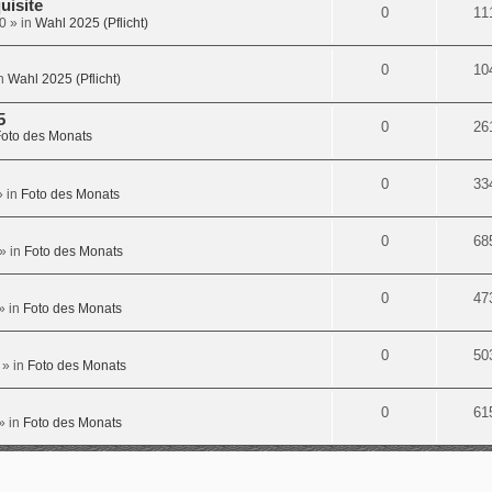
uisite
0
11
0
» in
Wahl 2025 (Pflicht)
0
10
in
Wahl 2025 (Pflicht)
5
0
26
oto des Monats
0
33
 in
Foto des Monats
0
68
» in
Foto des Monats
0
47
» in
Foto des Monats
0
50
» in
Foto des Monats
0
61
» in
Foto des Monats