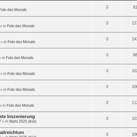
0
8
Foto des Monats
0
13
» in
Foto des Monats
0
14
» in
Foto des Monats
0
8
 in
Foto des Monats
0
10
» in
Foto des Monats
0
10
» in
Foto des Monats
0
11
» in
Foto des Monats
gste Inszenierung
0
10
7
» in
Wahl 2025 (Kür)
ailreichtum
0
10