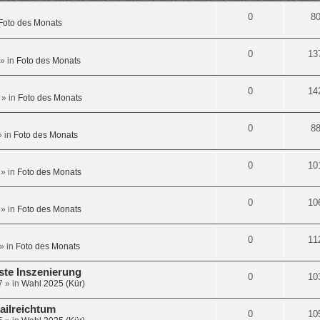
0
8
Foto des Monats
0
13
» in
Foto des Monats
0
14
» in
Foto des Monats
0
8
 in
Foto des Monats
0
10
» in
Foto des Monats
0
10
» in
Foto des Monats
0
11
» in
Foto des Monats
gste Inszenierung
0
10
7
» in
Wahl 2025 (Kür)
ailreichtum
0
10