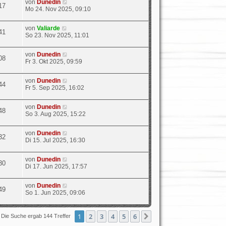
von
Dunedin
17
Mo 24. Nov 2025, 09:10
von
Valiarde
41
So 23. Nov 2025, 11:01
von
Dunedin
08
Fr 3. Okt 2025, 09:59
von
Dunedin
44
Fr 5. Sep 2025, 16:02
von
Dunedin
48
So 3. Aug 2025, 15:22
von
Dunedin
32
Di 15. Jul 2025, 16:30
von
Dunedin
30
Di 17. Jun 2025, 17:57
von
Dunedin
49
So 1. Jun 2025, 09:06
1
2
3
4
5
6
Nächste
Die Suche ergab 144 Treffer