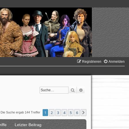
Registrieren
Anmelden
Suche
Erweiterte Suche
1
2
3
4
5
6
Nächste
Die Suche ergab 144 Treffer
iffe
Letzter Beitrag