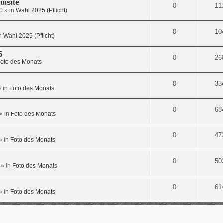
uisite
0
11
0
» in
Wahl 2025 (Pflicht)
0
10
in
Wahl 2025 (Pflicht)
5
0
26
oto des Monats
0
33
 in
Foto des Monats
0
68
» in
Foto des Monats
0
47
» in
Foto des Monats
0
50
» in
Foto des Monats
0
61
» in
Foto des Monats