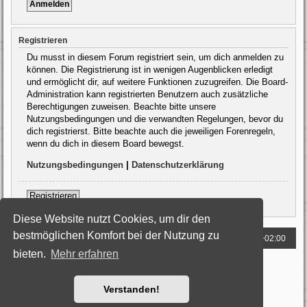
Registrieren
Du musst in diesem Forum registriert sein, um dich anmelden zu
können. Die Registrierung ist in wenigen Augenblicken erledigt
und ermöglicht dir, auf weitere Funktionen zuzugreifen. Die Board-
Administration kann registrierten Benutzern auch zusätzliche
Berechtigungen zuweisen. Beachte bitte unsere
Nutzungsbedingungen und die verwandten Regelungen, bevor du
dich registrierst. Bitte beachte auch die jeweiligen Forenregeln,
wenn du dich in diesem Board bewegst.
Nutzungsbedingungen
|
Datenschutzerklärung
Registrieren
Diese Website nutzt Cookies, um dir den
bestmöglichen Komfort bei der Nutzung zu
Foren-Übersicht
Alle Zeiten sind
UTC+02:00
bieten.
Mehr erfahren
Powered by
phpBB
® Forum Software © phpBB Limited
Deutsche Übersetzung durch
phpBB.de
Style: Black-Silver by Joyce&Luna
phpBB-Style-Design
Verstanden!
Datenschutz
|
Nutzungsbedingungen