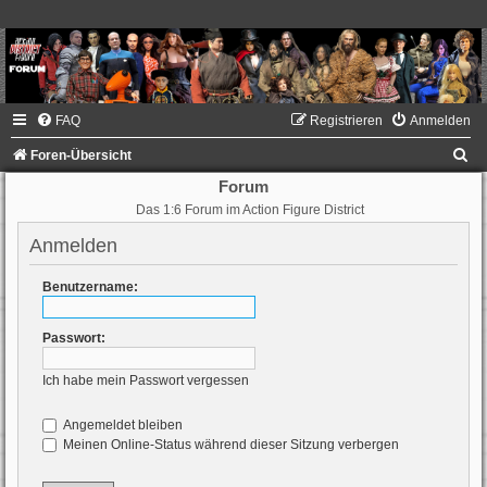
FAQ
Registrieren
Anmelden
S
Foren-Übersicht
u
Forum
Das 1:6 Forum im Action Figure District
c
h
Anmelden
e
Benutzername:
Passwort:
Ich habe mein Passwort vergessen
Angemeldet bleiben
Meinen Online-Status während dieser Sitzung verbergen