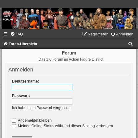
FAQ
Registrieren
Anmelden
S
Foren-Übersicht
u
Forum
Das 1:6 Forum im Action Figure District
c
h
Anmelden
e
Benutzername:
Passwort:
Ich habe mein Passwort vergessen
Angemeldet bleiben
Meinen Online-Status während dieser Sitzung verbergen