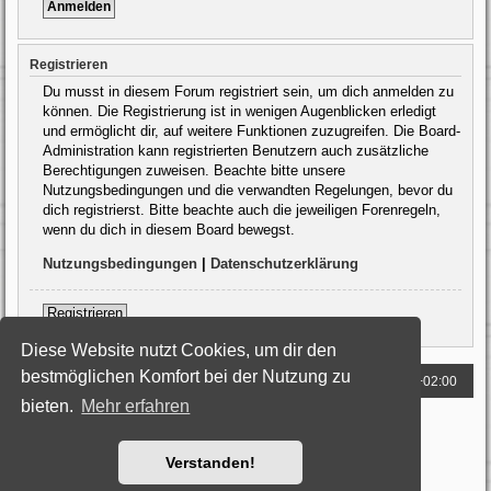
Registrieren
Du musst in diesem Forum registriert sein, um dich anmelden zu
können. Die Registrierung ist in wenigen Augenblicken erledigt
und ermöglicht dir, auf weitere Funktionen zuzugreifen. Die Board-
Administration kann registrierten Benutzern auch zusätzliche
Berechtigungen zuweisen. Beachte bitte unsere
Nutzungsbedingungen und die verwandten Regelungen, bevor du
dich registrierst. Bitte beachte auch die jeweiligen Forenregeln,
wenn du dich in diesem Board bewegst.
Nutzungsbedingungen
|
Datenschutzerklärung
Registrieren
Diese Website nutzt Cookies, um dir den
bestmöglichen Komfort bei der Nutzung zu
Foren-Übersicht
Alle Zeiten sind
UTC+02:00
bieten.
Mehr erfahren
Powered by
phpBB
® Forum Software © phpBB Limited
Deutsche Übersetzung durch
phpBB.de
Style: Black-Silver by Joyce&Luna
phpBB-Style-Design
Verstanden!
Datenschutz
|
Nutzungsbedingungen