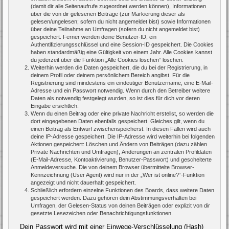
(damit dir alle Seitenaufrufe zugeordnet werden können), Informationen
über die von dir gelesenen Beiträge (zur Markierung dieser als
gelesen/ungelesen; sofern du nicht angemeldet bist) sowie Informationen
über deine Teilnahme an Umfragen (sofern du nicht angemeldet bist)
gespeichert. Ferner werden deine Benutzer-ID, ein
Authentifizierungsschlüssel und eine Session-ID gespeichert. Die Cookies
haben standardmäßig eine Gültigkeit von einem Jahr. Alle Cookies kannst
du jederzeit über die Funktion „Alle Cookies löschen“ löschen.
Weiterhin werden die Daten gespeichert, die du bei der Registrierung, in
deinem Profil oder deinem persönlichem Bereich angibst. Für die
Registrierung sind mindestens ein eindeutiger Benutzername, eine E-Mail-
Adresse und ein Passwort notwendig. Wenn durch den Betreiber weitere
Daten als notwendig festgelegt wurden, so ist dies für dich vor deren
Eingabe ersichtlich.
Wenn du einen Beitrag oder eine private Nachricht erstellst, so werden die
dort eingegebenen Daten ebenfalls gespeichert. Gleiches gilt, wenn du
einen Beitrag als Entwurf zwischenspeicherst. In diesen Fällen wird auch
deine IP-Adresse gespeichert. Die IP-Adresse wird weiterhin bei folgenden
Aktionen gespeichert: Löschen und Ändern von Beiträgen (dazu zählen
Private Nachrichten und Umfragen), Änderungen an zentralen Profildaten
(E-Mail-Adresse, Kontoaktivierung, Benutzer-Passwort) und gescheiterte
Anmeldeversuche. Die von deinem Browser übermittelte Browser-
Kennzeichnung (User Agent) wird nur in der „Wer ist online?“-Funktion
angezeigt und nicht dauerhaft gespeichert.
Schließlich erfordern einzelne Funktionen des Boards, dass weitere Daten
gespeichert werden. Dazu gehören dein Abstimmungsverhalten bei
Umfragen, der Gelesen-Status von deinen Beiträgen oder explizit von dir
gesetzte Lesezeichen oder Benachrichtigungsfunktionen.
Dein Passwort wird mit einer Einwege-Verschlüsselung (Hash)