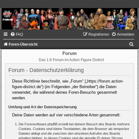
FAQ
Registrieren
Anmelden
S
Foren-Übersicht
u
Forum
Das 1:6 Forum im Action Figure District
c
h
Forum - Datenschutzerklärung
e
Diese Richtlinie beschreibt, wie „Forum“ („https://forum.action-
figure-district.de“) (im Folgenden „der Betreiber“) die Daten
verwendet, die während deines Foren-Besuchs gesammelt
werden.
Umfang und Art der Datenspeicherung
Deine Daten werden auf vier verschiedene Arten gesammelt:
Die Forensoftware phpBB erstellt bei deinem Besuch des Boards mehrere
Cookies. Cookies sind kleine Textdateien, die dein Browser als temporäre
Dateien ablegt und die zwischen den einzelnen Aufrufen des Boards
erhalten bleiben. In diesen Cookies sind die aktuelle ID deiner Sitzung