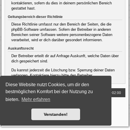
kontaktieren, sofern du dies in deinem persönlichen Bereich
gestattet hast.
Geltungsbereich dieser Richtlinie
Diese Richtlinie umfasst nur den Bereich der Seiten, die die
phpBB-Software umfassen. Sofern der Betreiber in anderen
Bereichen seiner Software weitere personenbezogene Daten
verarbeitet, wird er dich darüber gesondert informieren.
Auskunftsrecht
Der Betreiber erteilt dir auf Anfrage Auskunft, welche Daten über
dich gespeichert sind.
Du kannst jederzeit die Löschung bzw. Sperrung deiner Daten
verlangen. Kontaktiere hierzu bitte den Betreiber.
Diese Website nutzt Cookies, um dir den
bestmöglichen Komfort bei der Nutzung zu
Foren-Übersicht
Alle Zeiten sind
UTC+02:00
bieten.
Mehr erfahren
Powered by
phpBB
® Forum Software © phpBB Limited
Deutsche Übersetzung durch
phpBB.de
Style: Black-Silver by Joyce&Luna
phpBB-Style-Design
Verstanden!
Datenschutz
|
Nutzungsbedingungen