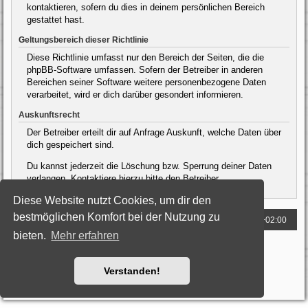
kontaktieren, sofern du dies in deinem persönlichen Bereich
gestattet hast.
Geltungsbereich dieser Richtlinie
Diese Richtlinie umfasst nur den Bereich der Seiten, die die
phpBB-Software umfassen. Sofern der Betreiber in anderen
Bereichen seiner Software weitere personenbezogene Daten
verarbeitet, wird er dich darüber gesondert informieren.
Auskunftsrecht
Der Betreiber erteilt dir auf Anfrage Auskunft, welche Daten über
dich gespeichert sind.
Du kannst jederzeit die Löschung bzw. Sperrung deiner Daten
verlangen. Kontaktiere hierzu bitte den Betreiber.
Diese Website nutzt Cookies, um dir den
bestmöglichen Komfort bei der Nutzung zu
Foren-Übersicht
Alle Zeiten sind
UTC+02:00
bieten.
Mehr erfahren
Powered by
phpBB
® Forum Software © phpBB Limited
Deutsche Übersetzung durch
phpBB.de
Style: Black-Silver by Joyce&Luna
phpBB-Style-Design
Verstanden!
Datenschutz
|
Nutzungsbedingungen