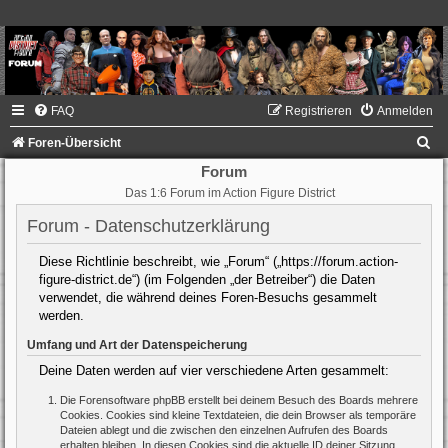
FAQ
Registrieren
Anmelden
S
Foren-Übersicht
u
Forum
Das 1:6 Forum im Action Figure District
c
h
Forum - Datenschutzerklärung
e
Diese Richtlinie beschreibt, wie „Forum“ („https://forum.action-
figure-district.de“) (im Folgenden „der Betreiber“) die Daten
verwendet, die während deines Foren-Besuchs gesammelt
werden.
Umfang und Art der Datenspeicherung
Deine Daten werden auf vier verschiedene Arten gesammelt:
Die Forensoftware phpBB erstellt bei deinem Besuch des Boards mehrere
Cookies. Cookies sind kleine Textdateien, die dein Browser als temporäre
Dateien ablegt und die zwischen den einzelnen Aufrufen des Boards
erhalten bleiben. In diesen Cookies sind die aktuelle ID deiner Sitzung