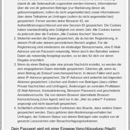
(damit dir alle Seitenaufrufe zugeordnet werden können), Informationen
über die von dir gelesenen Beiträge (zur Markierung dieser als
gelesen/ungelesen; sofern du nicht angemeldet bist) sowie Informationen
über deine Teilnahme an Umfragen (sofern du nicht angemeldet bist)
gespeichert. Ferner werden deine Benutzer-ID, ein
Authentifizierungsschlüssel und eine Session-ID gespeichert. Die Cookies
haben standardmäßig eine Gültigkeit von einem Jahr. Alle Cookies kannst
du jederzeit über die Funktion „Alle Cookies löschen“ löschen.
Weiterhin werden die Daten gespeichert, die du bei der Registrierung, in
deinem Profil oder deinem persönlichem Bereich angibst. Für die
Registrierung sind mindestens ein eindeutiger Benutzername, eine E-Mail-
Adresse und ein Passwort notwendig. Wenn durch den Betreiber weitere
Daten als notwendig festgelegt wurden, so ist dies für dich vor deren
Eingabe ersichtlich.
Wenn du einen Beitrag oder eine private Nachricht erstellst, so werden die
dort eingegebenen Daten ebenfalls gespeichert. Gleiches gilt, wenn du
einen Beitrag als Entwurf zwischenspeicherst. In diesen Fällen wird auch
deine IP-Adresse gespeichert. Die IP-Adresse wird weiterhin bei folgenden
Aktionen gespeichert: Löschen und Ändern von Beiträgen (dazu zählen
Private Nachrichten und Umfragen), Änderungen an zentralen Profildaten
(E-Mail-Adresse, Kontoaktivierung, Benutzer-Passwort) und gescheiterte
Anmeldeversuche. Die von deinem Browser übermittelte Browser-
Kennzeichnung (User Agent) wird nur in der „Wer ist online?“-Funktion
angezeigt und nicht dauerhaft gespeichert.
Schließlich erfordern einzelne Funktionen des Boards, dass weitere Daten
gespeichert werden. Dazu gehören dein Abstimmungsverhalten bei
Umfragen, der Gelesen-Status von deinen Beiträgen oder explizit von dir
gesetzte Lesezeichen oder Benachrichtigungsfunktionen.
Dein Passwort wird mit einer Einwege-Verschlüsselung (Hash)