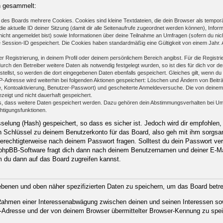
n gesammelt:
des Boards mehrere Cookies. Cookies sind kleine Textdateien, die dein Browser als temporä
ie aktuelle ID deiner Sitzung (damit dir alle Seitenaufrufe zugeordnet werden können), Infor
nicht angemeldet bist) sowie Informationen über deine Teilnahme an Umfragen (sofern du nic
e Session-ID gespeichert. Die Cookies haben standardmäßig eine Gültigkeit von einem Jahr. Al
er Registrierung, in deinem Profil oder deinem persönlichem Bereich angibst. Für die Regist
h den Betreiber weitere Daten als notwendig festgelegt wurden, so ist dies für dich vor der
stellst, so werden die dort eingegebenen Daten ebenfalls gespeichert. Gleiches gilt, wenn du
IP-Adresse wird weiterhin bei folgenden Aktionen gespeichert: Löschen und Ändern von Beit
se, Kontoaktivierung, Benutzer-Passwort) und gescheiterte Anmeldeversuche. Die von deine
ezeigt und nicht dauerhaft gespeichert.
ds, dass weitere Daten gespeichert werden. Dazu gehören dein Abstimmungsverhalten bei Um
chtigungsfunktionen.
elung (Hash) gespeichert, so dass es sicher ist. Jedoch wird dir empfohlen, 
 Schlüssel zu deinem Benutzerkonto für das Board, also geh mit ihm sorgsam
 berechtigterweise nach deinem Passwort fragen. Solltest du dein Passwort ve
phpBB-Software fragt dich dann nach deinem Benutzernamen und deiner E-Ma
m du dann auf das Board zugreifen kannst.
gebenen und oben näher spezifizierten Daten zu speichern, um das Board betr
m Rahmen einer Interessenabwägung zwischen deinen und seinen Interessen sow
-Adresse und der von deinem Browser übermittelter Browser-Kennung zu spei