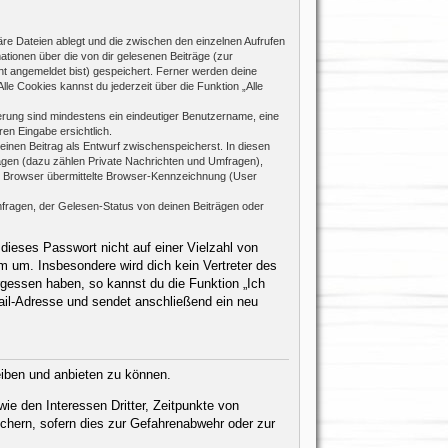
re Dateien ablegt und die zwischen den einzelnen Aufrufen
mationen über die von dir gelesenen Beiträge (zur
ht angemeldet bist) gespeichert. Ferner werden deine
le Cookies kannst du jederzeit über die Funktion „Alle
rierung sind mindestens ein eindeutiger Benutzername, eine
en Eingabe ersichtlich.
 einen Beitrag als Entwurf zwischenspeicherst. In diesen
rägen (dazu zählen Private Nachrichten und Umfragen),
m Browser übermittelte Browser-Kennzeichnung (User
fragen, der Gelesen-Status von deinen Beiträgen oder
dieses Passwort nicht auf einer Vielzahl von
 um. Insbesondere wird dich kein Vertreter des
rgessen haben, so kannst du die Funktion „Ich
il-Adresse und sendet anschließend ein neu
eiben und anbieten zu können.
ie den Interessen Dritter, Zeitpunkte von
chern, sofern dies zur Gefahrenabwehr oder zur