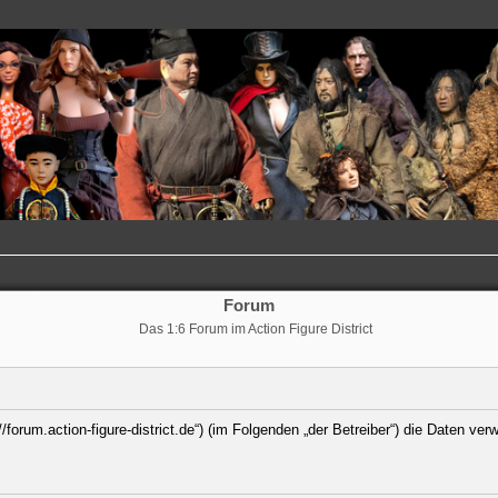
Forum
Das 1:6 Forum im Action Figure District
://forum.action-figure-district.de“) (im Folgenden „der Betreiber“) die Daten 