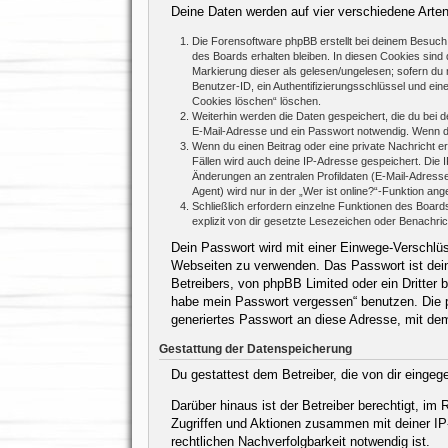
Deine Daten werden auf vier verschiedene Arte
Die Forensoftware phpBB erstellt bei deinem Besuch 
des Boards erhalten bleiben. In diesen Cookies sind d
Markierung dieser als gelesen/ungelesen; sofern du 
Benutzer-ID, ein Authentifizierungsschlüssel und ein
Cookies löschen“ löschen.
Weiterhin werden die Daten gespeichert, die du bei d
E-Mail-Adresse und ein Passwort notwendig. Wenn durc
Wenn du einen Beitrag oder eine private Nachricht er
Fällen wird auch deine IP-Adresse gespeichert. Die 
Änderungen an zentralen Profildaten (E-Mail-Adres
Agent) wird nur in der „Wer ist online?“-Funktion ang
Schließlich erfordern einzelne Funktionen des Boar
explizit von dir gesetzte Lesezeichen oder Benachri
Dein Passwort wird mit einer Einwege-Verschlüss
Webseiten zu verwenden. Das Passwort ist dein
Betreibers, von phpBB Limited oder ein Dritter
habe mein Passwort vergessen“ benutzen. Die 
generiertes Passwort an diese Adresse, mit de
Gestattung der Datenspeicherung
Du gestattest dem Betreiber, die von dir einge
Darüber hinaus ist der Betreiber berechtigt, i
Zugriffen und Aktionen zusammen mit deiner IP
rechtlichen Nachverfolgbarkeit notwendig ist.