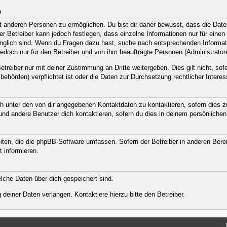
n
anderen Personen zu ermöglichen. Du bist dir daher bewusst, dass die Daten d
Der Betreiber kann jedoch festlegen, dass einzelne Informationen nur für eine
ugänglich sind. Wenn du Fragen dazu hast, suche nach entsprechenden Informat
jedoch nur für den Betreiber und von ihm beauftragte Personen (Administrator
treiber nur mit deiner Zustimmung an Dritte weitergeben. Dies gilt nicht, sof
ehörden) verpflichtet ist oder die Daten zur Durchsetzung rechtlicher Interess
h unter den von dir angegebenen Kontaktdaten zu kontaktieren, sofern dies zu
 und andere Benutzer dich kontaktieren, sofern du dies in deinem persönlichen
eiten, die die phpBB-Software umfassen. Sofern der Betreiber in anderen Ber
t informieren.
welche Daten über dich gespeichert sind.
deiner Daten verlangen. Kontaktiere hierzu bitte den Betreiber.