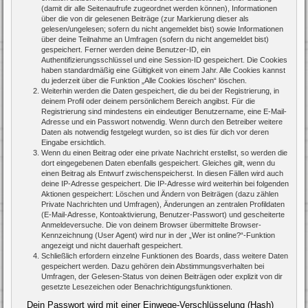
(damit dir alle Seitenaufrufe zugeordnet werden können), Informationen
über die von dir gelesenen Beiträge (zur Markierung dieser als
gelesen/ungelesen; sofern du nicht angemeldet bist) sowie Informationen
über deine Teilnahme an Umfragen (sofern du nicht angemeldet bist)
gespeichert. Ferner werden deine Benutzer-ID, ein
Authentifizierungsschlüssel und eine Session-ID gespeichert. Die Cookies
haben standardmäßig eine Gültigkeit von einem Jahr. Alle Cookies kannst
du jederzeit über die Funktion „Alle Cookies löschen“ löschen.
Weiterhin werden die Daten gespeichert, die du bei der Registrierung, in
deinem Profil oder deinem persönlichem Bereich angibst. Für die
Registrierung sind mindestens ein eindeutiger Benutzername, eine E-Mail-
Adresse und ein Passwort notwendig. Wenn durch den Betreiber weitere
Daten als notwendig festgelegt wurden, so ist dies für dich vor deren
Eingabe ersichtlich.
Wenn du einen Beitrag oder eine private Nachricht erstellst, so werden die
dort eingegebenen Daten ebenfalls gespeichert. Gleiches gilt, wenn du
einen Beitrag als Entwurf zwischenspeicherst. In diesen Fällen wird auch
deine IP-Adresse gespeichert. Die IP-Adresse wird weiterhin bei folgenden
Aktionen gespeichert: Löschen und Ändern von Beiträgen (dazu zählen
Private Nachrichten und Umfragen), Änderungen an zentralen Profildaten
(E-Mail-Adresse, Kontoaktivierung, Benutzer-Passwort) und gescheiterte
Anmeldeversuche. Die von deinem Browser übermittelte Browser-
Kennzeichnung (User Agent) wird nur in der „Wer ist online?“-Funktion
angezeigt und nicht dauerhaft gespeichert.
Schließlich erfordern einzelne Funktionen des Boards, dass weitere Daten
gespeichert werden. Dazu gehören dein Abstimmungsverhalten bei
Umfragen, der Gelesen-Status von deinen Beiträgen oder explizit von dir
gesetzte Lesezeichen oder Benachrichtigungsfunktionen.
Dein Passwort wird mit einer Einwege-Verschlüsselung (Hash)