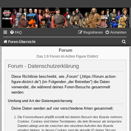
FAQ
Registrieren
Anmelden
S
Foren-Übersicht
u
Forum
Das 1:6 Forum im Action Figure District
c
h
Forum - Datenschutzerklärung
e
Diese Richtlinie beschreibt, wie „Forum“ („https://forum.action-
figure-district.de“) (im Folgenden „der Betreiber“) die Daten
verwendet, die während deines Foren-Besuchs gesammelt
werden.
Umfang und Art der Datenspeicherung
Deine Daten werden auf vier verschiedene Arten gesammelt:
Die Forensoftware phpBB erstellt bei deinem Besuch des Boards mehrere
Cookies. Cookies sind kleine Textdateien, die dein Browser als temporäre
Dateien ablegt und die zwischen den einzelnen Aufrufen des Boards
erhalten bleiben. In diesen Cookies sind die aktuelle ID deiner Sitzung