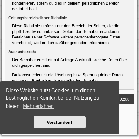
kontaktieren, sofern du dies in deinem persönlichen Bereich
gestattet hast.
Geltungsbereich dieser Richtlinie
Diese Richtlinie umfasst nur den Bereich der Seiten, die die
phpBB-Software umfassen. Sofern der Betreiber in anderen
Bereichen seiner Software weitere personenbezogene Daten
verarbeitet, wird er dich darüber gesondert informieren.
Auskunftsrecht
Der Betreiber erteilt dir auf Anfrage Auskunft, welche Daten über
dich gespeichert sind.
Du kannst jederzeit die Löschung bzw. Sperrung deiner Daten
verlangen. Kontaktiere hierzu bitte den Betreiber.
Diese Website nutzt Cookies, um dir den
bestmöglichen Komfort bei der Nutzung zu
Foren-Übersicht
Alle Zeiten sind
UTC+02:00
bieten.
Mehr erfahren
Powered by
phpBB
® Forum Software © phpBB Limited
Deutsche Übersetzung durch
phpBB.de
Style: Black-Silver by Joyce&Luna
phpBB-Style-Design
Verstanden!
Datenschutz
|
Nutzungsbedingungen