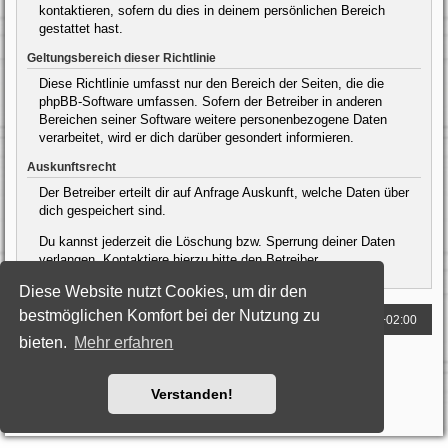
kontaktieren, sofern du dies in deinem persönlichen Bereich
gestattet hast.
Geltungsbereich dieser Richtlinie
Diese Richtlinie umfasst nur den Bereich der Seiten, die die
phpBB-Software umfassen. Sofern der Betreiber in anderen
Bereichen seiner Software weitere personenbezogene Daten
verarbeitet, wird er dich darüber gesondert informieren.
Auskunftsrecht
Der Betreiber erteilt dir auf Anfrage Auskunft, welche Daten über
dich gespeichert sind.
Du kannst jederzeit die Löschung bzw. Sperrung deiner Daten
verlangen. Kontaktiere hierzu bitte den Betreiber.
Diese Website nutzt Cookies, um dir den
bestmöglichen Komfort bei der Nutzung zu
Foren-Übersicht
Alle Zeiten sind
UTC+02:00
bieten.
Mehr erfahren
Powered by
phpBB
® Forum Software © phpBB Limited
Deutsche Übersetzung durch
phpBB.de
Style: Black-Silver by Joyce&Luna
phpBB-Style-Design
Verstanden!
Datenschutz
|
Nutzungsbedingungen