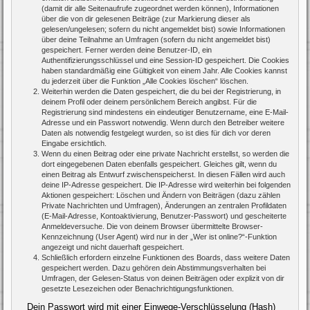
(damit dir alle Seitenaufrufe zugeordnet werden können), Informationen
über die von dir gelesenen Beiträge (zur Markierung dieser als
gelesen/ungelesen; sofern du nicht angemeldet bist) sowie Informationen
über deine Teilnahme an Umfragen (sofern du nicht angemeldet bist)
gespeichert. Ferner werden deine Benutzer-ID, ein
Authentifizierungsschlüssel und eine Session-ID gespeichert. Die Cookies
haben standardmäßig eine Gültigkeit von einem Jahr. Alle Cookies kannst
du jederzeit über die Funktion „Alle Cookies löschen“ löschen.
Weiterhin werden die Daten gespeichert, die du bei der Registrierung, in
deinem Profil oder deinem persönlichem Bereich angibst. Für die
Registrierung sind mindestens ein eindeutiger Benutzername, eine E-Mail-
Adresse und ein Passwort notwendig. Wenn durch den Betreiber weitere
Daten als notwendig festgelegt wurden, so ist dies für dich vor deren
Eingabe ersichtlich.
Wenn du einen Beitrag oder eine private Nachricht erstellst, so werden die
dort eingegebenen Daten ebenfalls gespeichert. Gleiches gilt, wenn du
einen Beitrag als Entwurf zwischenspeicherst. In diesen Fällen wird auch
deine IP-Adresse gespeichert. Die IP-Adresse wird weiterhin bei folgenden
Aktionen gespeichert: Löschen und Ändern von Beiträgen (dazu zählen
Private Nachrichten und Umfragen), Änderungen an zentralen Profildaten
(E-Mail-Adresse, Kontoaktivierung, Benutzer-Passwort) und gescheiterte
Anmeldeversuche. Die von deinem Browser übermittelte Browser-
Kennzeichnung (User Agent) wird nur in der „Wer ist online?“-Funktion
angezeigt und nicht dauerhaft gespeichert.
Schließlich erfordern einzelne Funktionen des Boards, dass weitere Daten
gespeichert werden. Dazu gehören dein Abstimmungsverhalten bei
Umfragen, der Gelesen-Status von deinen Beiträgen oder explizit von dir
gesetzte Lesezeichen oder Benachrichtigungsfunktionen.
Dein Passwort wird mit einer Einwege-Verschlüsselung (Hash)