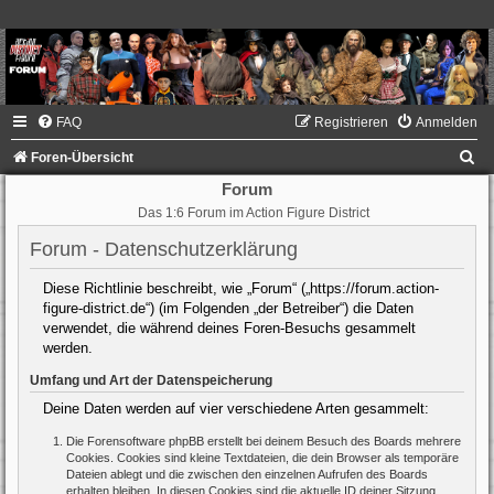
FAQ
Registrieren
Anmelden
S
Foren-Übersicht
u
Forum
Das 1:6 Forum im Action Figure District
c
h
Forum - Datenschutzerklärung
e
Diese Richtlinie beschreibt, wie „Forum“ („https://forum.action-
figure-district.de“) (im Folgenden „der Betreiber“) die Daten
verwendet, die während deines Foren-Besuchs gesammelt
werden.
Umfang und Art der Datenspeicherung
Deine Daten werden auf vier verschiedene Arten gesammelt:
Die Forensoftware phpBB erstellt bei deinem Besuch des Boards mehrere
Cookies. Cookies sind kleine Textdateien, die dein Browser als temporäre
Dateien ablegt und die zwischen den einzelnen Aufrufen des Boards
erhalten bleiben. In diesen Cookies sind die aktuelle ID deiner Sitzung