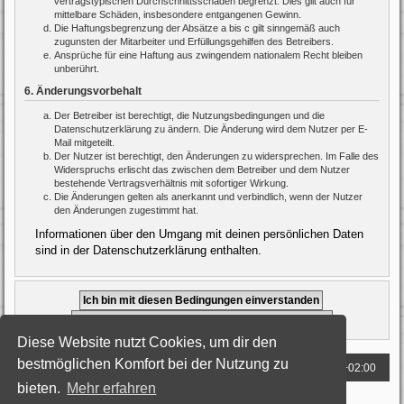
vertragstypischen Durchschnittsschäden begrenzt. Dies gilt auch für
mittelbare Schäden, insbesondere entgangenen Gewinn.
Die Haftungsbegrenzung der Absätze a bis c gilt sinngemäß auch
zugunsten der Mitarbeiter und Erfüllungsgehilfen des Betreibers.
Ansprüche für eine Haftung aus zwingendem nationalem Recht bleiben
unberührt.
6. Änderungsvorbehalt
Der Betreiber ist berechtigt, die Nutzungsbedingungen und die
Datenschutzerklärung zu ändern. Die Änderung wird dem Nutzer per E-
Mail mitgeteilt.
Der Nutzer ist berechtigt, den Änderungen zu widersprechen. Im Falle des
Widerspruchs erlischt das zwischen dem Betreiber und dem Nutzer
bestehende Vertragsverhältnis mit sofortiger Wirkung.
Die Änderungen gelten als anerkannt und verbindlich, wenn der Nutzer
den Änderungen zugestimmt hat.
Informationen über den Umgang mit deinen persönlichen Daten
sind in der Datenschutzerklärung enthalten.
Diese Website nutzt Cookies, um dir den
bestmöglichen Komfort bei der Nutzung zu
Foren-Übersicht
Alle Zeiten sind
UTC+02:00
bieten.
Mehr erfahren
Powered by
phpBB
® Forum Software © phpBB Limited