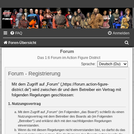
FAQ
Anmelden
S
Foren-Übersicht
u
Forum
Das 1:6 Forum im Action Figure District
c
Sprache:
h
Forum - Registrierung
e
Mit dem Zugriff auf „Forum“ („https://forum.action-figure-
district.de“) wird zwischen dir und dem Betreiber ein Vertrag mit
folgenden Regelungen geschlossen:
1. Nutzungsvertrag
Mit dem Zugriff auf „Forum“ (im Folgenden „das Board“) schließt du einen
Nutzungsvertrag mit dem Betreiber des Boards ab (im Folgenden
„Betreiber“) und erklärst dich mit den nachfolgenden Regelungen
einverstanden.
Wenn du mit diesen Regelungen nicht einverstanden bist, so darfst du das