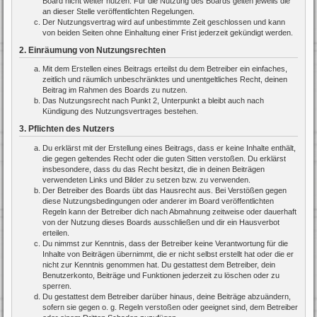
Board nicht weiter nutzen. Für die Nutzung des Boards gelten jeweils die
an dieser Stelle veröffentlichten Regelungen.
Der Nutzungsvertrag wird auf unbestimmte Zeit geschlossen und kann
von beiden Seiten ohne Einhaltung einer Frist jederzeit gekündigt werden.
2. Einräumung von Nutzungsrechten
Mit dem Erstellen eines Beitrags erteilst du dem Betreiber ein einfaches,
zeitlich und räumlich unbeschränktes und unentgeltliches Recht, deinen
Beitrag im Rahmen des Boards zu nutzen.
Das Nutzungsrecht nach Punkt 2, Unterpunkt a bleibt auch nach
Kündigung des Nutzungsvertrages bestehen.
3. Pflichten des Nutzers
Du erklärst mit der Erstellung eines Beitrags, dass er keine Inhalte enthält,
die gegen geltendes Recht oder die guten Sitten verstoßen. Du erklärst
insbesondere, dass du das Recht besitzt, die in deinen Beiträgen
verwendeten Links und Bilder zu setzen bzw. zu verwenden.
Der Betreiber des Boards übt das Hausrecht aus. Bei Verstößen gegen
diese Nutzungsbedingungen oder anderer im Board veröffentlichten
Regeln kann der Betreiber dich nach Abmahnung zeitweise oder dauerhaft
von der Nutzung dieses Boards ausschließen und dir ein Hausverbot
erteilen.
Du nimmst zur Kenntnis, dass der Betreiber keine Verantwortung für die
Inhalte von Beiträgen übernimmt, die er nicht selbst erstellt hat oder die er
nicht zur Kenntnis genommen hat. Du gestattest dem Betreiber, dein
Benutzerkonto, Beiträge und Funktionen jederzeit zu löschen oder zu
sperren.
Du gestattest dem Betreiber darüber hinaus, deine Beiträge abzuändern,
sofern sie gegen o. g. Regeln verstoßen oder geeignet sind, dem Betreiber