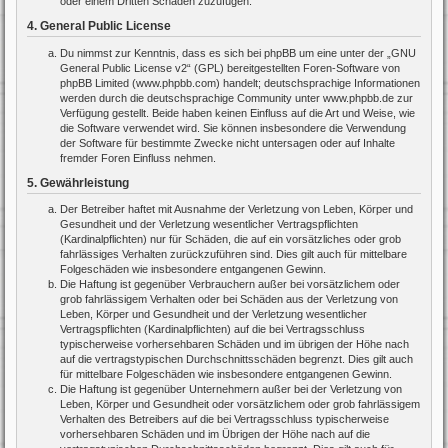
oder einem Dritten Schaden zuzufügen.
4. General Public License
Du nimmst zur Kenntnis, dass es sich bei phpBB um eine unter der „
GNU
General Public License v2
“ (GPL) bereitgestellten Foren-Software von
phpBB Limited (www.phpbb.com) handelt; deutschsprachige Informationen
werden durch die deutschsprachige Community unter www.phpbb.de zur
Verfügung gestellt. Beide haben keinen Einfluss auf die Art und Weise, wie
die Software verwendet wird. Sie können insbesondere die Verwendung
der Software für bestimmte Zwecke nicht untersagen oder auf Inhalte
fremder Foren Einfluss nehmen.
5. Gewährleistung
Der Betreiber haftet mit Ausnahme der Verletzung von Leben, Körper und
Gesundheit und der Verletzung wesentlicher Vertragspflichten
(Kardinalpflichten) nur für Schäden, die auf ein vorsätzliches oder grob
fahrlässiges Verhalten zurückzuführen sind. Dies gilt auch für mittelbare
Folgeschäden wie insbesondere entgangenen Gewinn.
Die Haftung ist gegenüber Verbrauchern außer bei vorsätzlichem oder
grob fahrlässigem Verhalten oder bei Schäden aus der Verletzung von
Leben, Körper und Gesundheit und der Verletzung wesentlicher
Vertragspflichten (Kardinalpflichten) auf die bei Vertragsschluss
typischerweise vorhersehbaren Schäden und im übrigen der Höhe nach
auf die vertragstypischen Durchschnittsschäden begrenzt. Dies gilt auch
für mittelbare Folgeschäden wie insbesondere entgangenen Gewinn.
Die Haftung ist gegenüber Unternehmern außer bei der Verletzung von
Leben, Körper und Gesundheit oder vorsätzlichem oder grob fahrlässigem
Verhalten des Betreibers auf die bei Vertragsschluss typischerweise
vorhersehbaren Schäden und im Übrigen der Höhe nach auf die