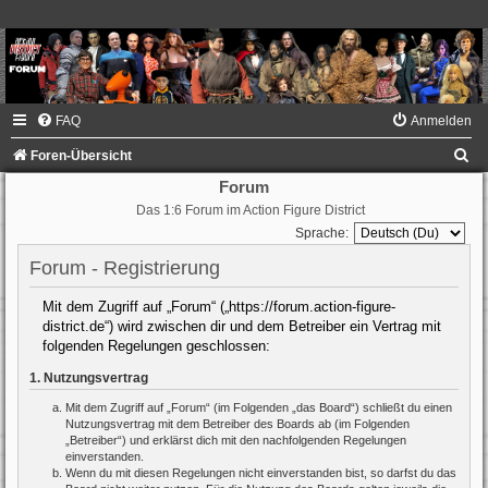
FAQ
Anmelden
S
Foren-Übersicht
u
Forum
Das 1:6 Forum im Action Figure District
c
Sprache:
h
Forum - Registrierung
e
Mit dem Zugriff auf „Forum“ („https://forum.action-figure-
district.de“) wird zwischen dir und dem Betreiber ein Vertrag mit
folgenden Regelungen geschlossen:
1. Nutzungsvertrag
Mit dem Zugriff auf „Forum“ (im Folgenden „das Board“) schließt du einen
Nutzungsvertrag mit dem Betreiber des Boards ab (im Folgenden
„Betreiber“) und erklärst dich mit den nachfolgenden Regelungen
einverstanden.
Wenn du mit diesen Regelungen nicht einverstanden bist, so darfst du das