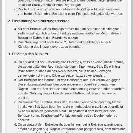
Board nicht weiter nutzen. Für die Nutzung des Boards gelten jeweils die
an dieser Stelle veröffentlichten Regelungen.
Der Nutzungsvertrag wird auf unbestimmte Zeit geschlossen und kann
von beiden Seiten ohne Einhaltung einer Frist jederzeit gekündigt werden.
2. Einräumung von Nutzungsrechten
Mit dem Erstellen eines Beitrags erteilst du dem Betreiber ein einfaches,
zeitlich und räumlich unbeschränktes und unentgeltliches Recht, deinen
Beitrag im Rahmen des Boards zu nutzen.
Das Nutzungsrecht nach Punkt 2, Unterpunkt a bleibt auch nach
Kündigung des Nutzungsvertrages bestehen.
3. Pflichten des Nutzers
Du erklärst mit der Erstellung eines Beitrags, dass er keine Inhalte enthält,
die gegen geltendes Recht oder die guten Sitten verstoßen. Du erklärst
insbesondere, dass du das Recht besitzt, die in deinen Beiträgen
verwendeten Links und Bilder zu setzen bzw. zu verwenden.
Der Betreiber des Boards übt das Hausrecht aus. Bei Verstößen gegen
diese Nutzungsbedingungen oder anderer im Board veröffentlichten
Regeln kann der Betreiber dich nach Abmahnung zeitweise oder dauerhaft
von der Nutzung dieses Boards ausschließen und dir ein Hausverbot
erteilen.
Du nimmst zur Kenntnis, dass der Betreiber keine Verantwortung für die
Inhalte von Beiträgen übernimmt, die er nicht selbst erstellt hat oder die er
nicht zur Kenntnis genommen hat. Du gestattest dem Betreiber, dein
Benutzerkonto, Beiträge und Funktionen jederzeit zu löschen oder zu
sperren.
Du gestattest dem Betreiber darüber hinaus, deine Beiträge abzuändern,
sofern sie gegen o. g. Regeln verstoßen oder geeignet sind, dem Betreiber