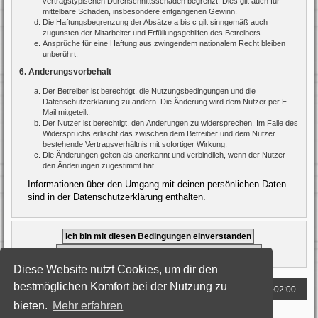
vertragstypischen Durchschnittsschäden begrenzt. Dies gilt auch für
mittelbare Schäden, insbesondere entgangenen Gewinn.
Die Haftungsbegrenzung der Absätze a bis c gilt sinngemäß auch
zugunsten der Mitarbeiter und Erfüllungsgehilfen des Betreibers.
Ansprüche für eine Haftung aus zwingendem nationalem Recht bleiben
unberührt.
6. Änderungsvorbehalt
Der Betreiber ist berechtigt, die Nutzungsbedingungen und die
Datenschutzerklärung zu ändern. Die Änderung wird dem Nutzer per E-
Mail mitgeteilt.
Der Nutzer ist berechtigt, den Änderungen zu widersprechen. Im Falle des
Widerspruchs erlischt das zwischen dem Betreiber und dem Nutzer
bestehende Vertragsverhältnis mit sofortiger Wirkung.
Die Änderungen gelten als anerkannt und verbindlich, wenn der Nutzer
den Änderungen zugestimmt hat.
Informationen über den Umgang mit deinen persönlichen Daten
sind in der Datenschutzerklärung enthalten.
Diese Website nutzt Cookies, um dir den
bestmöglichen Komfort bei der Nutzung zu
Foren-Übersicht
Alle Zeiten sind
UTC+02:00
bieten.
Mehr erfahren
Powered by
phpBB
® Forum Software © phpBB Limited