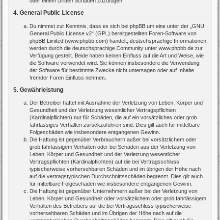
oder einem Dritten Schaden zuzufügen.
4. General Public License
Du nimmst zur Kenntnis, dass es sich bei phpBB um eine unter der „
GNU
General Public License v2
“ (GPL) bereitgestellten Foren-Software von
phpBB Limited (www.phpbb.com) handelt; deutschsprachige Informationen
werden durch die deutschsprachige Community unter www.phpbb.de zur
Verfügung gestellt. Beide haben keinen Einfluss auf die Art und Weise, wie
die Software verwendet wird. Sie können insbesondere die Verwendung
der Software für bestimmte Zwecke nicht untersagen oder auf Inhalte
fremder Foren Einfluss nehmen.
5. Gewährleistung
Der Betreiber haftet mit Ausnahme der Verletzung von Leben, Körper und
Gesundheit und der Verletzung wesentlicher Vertragspflichten
(Kardinalpflichten) nur für Schäden, die auf ein vorsätzliches oder grob
fahrlässiges Verhalten zurückzuführen sind. Dies gilt auch für mittelbare
Folgeschäden wie insbesondere entgangenen Gewinn.
Die Haftung ist gegenüber Verbrauchern außer bei vorsätzlichem oder
grob fahrlässigem Verhalten oder bei Schäden aus der Verletzung von
Leben, Körper und Gesundheit und der Verletzung wesentlicher
Vertragspflichten (Kardinalpflichten) auf die bei Vertragsschluss
typischerweise vorhersehbaren Schäden und im übrigen der Höhe nach
auf die vertragstypischen Durchschnittsschäden begrenzt. Dies gilt auch
für mittelbare Folgeschäden wie insbesondere entgangenen Gewinn.
Die Haftung ist gegenüber Unternehmern außer bei der Verletzung von
Leben, Körper und Gesundheit oder vorsätzlichem oder grob fahrlässigem
Verhalten des Betreibers auf die bei Vertragsschluss typischerweise
vorhersehbaren Schäden und im Übrigen der Höhe nach auf die