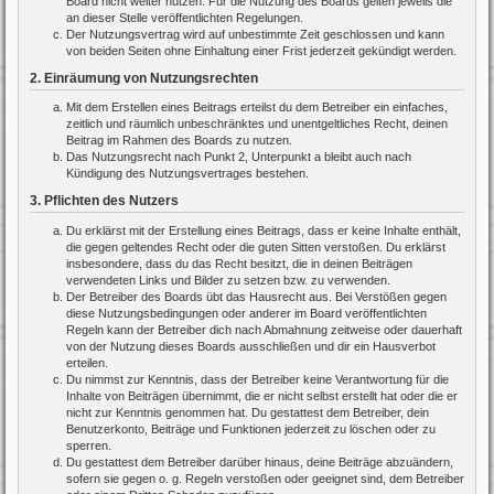
Board nicht weiter nutzen. Für die Nutzung des Boards gelten jeweils die
an dieser Stelle veröffentlichten Regelungen.
Der Nutzungsvertrag wird auf unbestimmte Zeit geschlossen und kann
von beiden Seiten ohne Einhaltung einer Frist jederzeit gekündigt werden.
2. Einräumung von Nutzungsrechten
Mit dem Erstellen eines Beitrags erteilst du dem Betreiber ein einfaches,
zeitlich und räumlich unbeschränktes und unentgeltliches Recht, deinen
Beitrag im Rahmen des Boards zu nutzen.
Das Nutzungsrecht nach Punkt 2, Unterpunkt a bleibt auch nach
Kündigung des Nutzungsvertrages bestehen.
3. Pflichten des Nutzers
Du erklärst mit der Erstellung eines Beitrags, dass er keine Inhalte enthält,
die gegen geltendes Recht oder die guten Sitten verstoßen. Du erklärst
insbesondere, dass du das Recht besitzt, die in deinen Beiträgen
verwendeten Links und Bilder zu setzen bzw. zu verwenden.
Der Betreiber des Boards übt das Hausrecht aus. Bei Verstößen gegen
diese Nutzungsbedingungen oder anderer im Board veröffentlichten
Regeln kann der Betreiber dich nach Abmahnung zeitweise oder dauerhaft
von der Nutzung dieses Boards ausschließen und dir ein Hausverbot
erteilen.
Du nimmst zur Kenntnis, dass der Betreiber keine Verantwortung für die
Inhalte von Beiträgen übernimmt, die er nicht selbst erstellt hat oder die er
nicht zur Kenntnis genommen hat. Du gestattest dem Betreiber, dein
Benutzerkonto, Beiträge und Funktionen jederzeit zu löschen oder zu
sperren.
Du gestattest dem Betreiber darüber hinaus, deine Beiträge abzuändern,
sofern sie gegen o. g. Regeln verstoßen oder geeignet sind, dem Betreiber