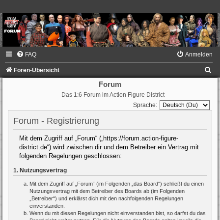
FAQ
Anmelden
S
Foren-Übersicht
u
Forum
Das 1:6 Forum im Action Figure District
c
Sprache:
h
Forum - Registrierung
e
Mit dem Zugriff auf „Forum“ („https://forum.action-figure-
district.de“) wird zwischen dir und dem Betreiber ein Vertrag mit
folgenden Regelungen geschlossen:
1. Nutzungsvertrag
Mit dem Zugriff auf „Forum“ (im Folgenden „das Board“) schließt du einen
Nutzungsvertrag mit dem Betreiber des Boards ab (im Folgenden
„Betreiber“) und erklärst dich mit den nachfolgenden Regelungen
einverstanden.
Wenn du mit diesen Regelungen nicht einverstanden bist, so darfst du das