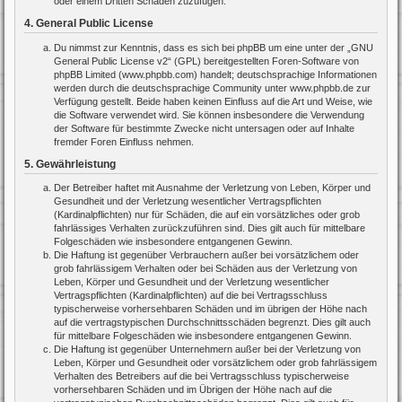
oder einem Dritten Schaden zuzufügen.
4. General Public License
Du nimmst zur Kenntnis, dass es sich bei phpBB um eine unter der „
GNU
General Public License v2
“ (GPL) bereitgestellten Foren-Software von
phpBB Limited (www.phpbb.com) handelt; deutschsprachige Informationen
werden durch die deutschsprachige Community unter www.phpbb.de zur
Verfügung gestellt. Beide haben keinen Einfluss auf die Art und Weise, wie
die Software verwendet wird. Sie können insbesondere die Verwendung
der Software für bestimmte Zwecke nicht untersagen oder auf Inhalte
fremder Foren Einfluss nehmen.
5. Gewährleistung
Der Betreiber haftet mit Ausnahme der Verletzung von Leben, Körper und
Gesundheit und der Verletzung wesentlicher Vertragspflichten
(Kardinalpflichten) nur für Schäden, die auf ein vorsätzliches oder grob
fahrlässiges Verhalten zurückzuführen sind. Dies gilt auch für mittelbare
Folgeschäden wie insbesondere entgangenen Gewinn.
Die Haftung ist gegenüber Verbrauchern außer bei vorsätzlichem oder
grob fahrlässigem Verhalten oder bei Schäden aus der Verletzung von
Leben, Körper und Gesundheit und der Verletzung wesentlicher
Vertragspflichten (Kardinalpflichten) auf die bei Vertragsschluss
typischerweise vorhersehbaren Schäden und im übrigen der Höhe nach
auf die vertragstypischen Durchschnittsschäden begrenzt. Dies gilt auch
für mittelbare Folgeschäden wie insbesondere entgangenen Gewinn.
Die Haftung ist gegenüber Unternehmern außer bei der Verletzung von
Leben, Körper und Gesundheit oder vorsätzlichem oder grob fahrlässigem
Verhalten des Betreibers auf die bei Vertragsschluss typischerweise
vorhersehbaren Schäden und im Übrigen der Höhe nach auf die