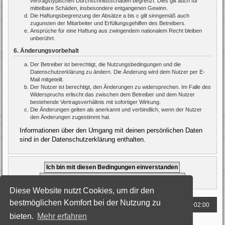
vertragstypischen Durchschnittsschäden begrenzt. Dies gilt auch für
mittelbare Schäden, insbesondere entgangenen Gewinn.
Die Haftungsbegrenzung der Absätze a bis c gilt sinngemäß auch
zugunsten der Mitarbeiter und Erfüllungsgehilfen des Betreibers.
Ansprüche für eine Haftung aus zwingendem nationalem Recht bleiben
unberührt.
6. Änderungsvorbehalt
Der Betreiber ist berechtigt, die Nutzungsbedingungen und die
Datenschutzerklärung zu ändern. Die Änderung wird dem Nutzer per E-
Mail mitgeteilt.
Der Nutzer ist berechtigt, den Änderungen zu widersprechen. Im Falle des
Widerspruchs erlischt das zwischen dem Betreiber und dem Nutzer
bestehende Vertragsverhältnis mit sofortiger Wirkung.
Die Änderungen gelten als anerkannt und verbindlich, wenn der Nutzer
den Änderungen zugestimmt hat.
Informationen über den Umgang mit deinen persönlichen Daten
sind in der Datenschutzerklärung enthalten.
Diese Website nutzt Cookies, um dir den
bestmöglichen Komfort bei der Nutzung zu
Foren-Übersicht
Alle Zeiten sind
UTC+02:00
bieten.
Mehr erfahren
Powered by
phpBB
® Forum Software © phpBB Limited