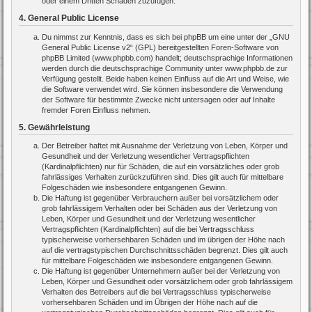
oder einem Dritten Schaden zuzufügen.
4. General Public License
Du nimmst zur Kenntnis, dass es sich bei phpBB um eine unter der „
GNU
General Public License v2
“ (GPL) bereitgestellten Foren-Software von
phpBB Limited (www.phpbb.com) handelt; deutschsprachige Informationen
werden durch die deutschsprachige Community unter www.phpbb.de zur
Verfügung gestellt. Beide haben keinen Einfluss auf die Art und Weise, wie
die Software verwendet wird. Sie können insbesondere die Verwendung
der Software für bestimmte Zwecke nicht untersagen oder auf Inhalte
fremder Foren Einfluss nehmen.
5. Gewährleistung
Der Betreiber haftet mit Ausnahme der Verletzung von Leben, Körper und
Gesundheit und der Verletzung wesentlicher Vertragspflichten
(Kardinalpflichten) nur für Schäden, die auf ein vorsätzliches oder grob
fahrlässiges Verhalten zurückzuführen sind. Dies gilt auch für mittelbare
Folgeschäden wie insbesondere entgangenen Gewinn.
Die Haftung ist gegenüber Verbrauchern außer bei vorsätzlichem oder
grob fahrlässigem Verhalten oder bei Schäden aus der Verletzung von
Leben, Körper und Gesundheit und der Verletzung wesentlicher
Vertragspflichten (Kardinalpflichten) auf die bei Vertragsschluss
typischerweise vorhersehbaren Schäden und im übrigen der Höhe nach
auf die vertragstypischen Durchschnittsschäden begrenzt. Dies gilt auch
für mittelbare Folgeschäden wie insbesondere entgangenen Gewinn.
Die Haftung ist gegenüber Unternehmern außer bei der Verletzung von
Leben, Körper und Gesundheit oder vorsätzlichem oder grob fahrlässigem
Verhalten des Betreibers auf die bei Vertragsschluss typischerweise
vorhersehbaren Schäden und im Übrigen der Höhe nach auf die