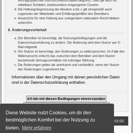
vertragstypischen Durchschnittsschäden begrenzt. Dies gilt auch für
mittelbare Schäden, insbesondere entgangenen Gewinn.
Die Haftungsbegrenzung der Absätze a bis c gilt sinngemäß auch
zugunsten der Mitarbeiter und Erfüllungsgehilfen des Betreibers.
Ansprüche für eine Haftung aus zwingendem nationalem Recht bleiben
unberührt.
6. Änderungsvorbehalt
Der Betreiber ist berechtigt, die Nutzungsbedingungen und die
Datenschutzerklärung zu ändern. Die Änderung wird dem Nutzer per E-
Mail mitgeteilt.
Der Nutzer ist berechtigt, den Änderungen zu widersprechen. Im Falle des
Widerspruchs erlischt das zwischen dem Betreiber und dem Nutzer
bestehende Vertragsverhältnis mit sofortiger Wirkung.
Die Änderungen gelten als anerkannt und verbindlich, wenn der Nutzer
den Änderungen zugestimmt hat.
Informationen über den Umgang mit deinen persönlichen Daten
sind in der Datenschutzerklärung enthalten.
Diese Website nutzt Cookies, um dir den
bestmöglichen Komfort bei der Nutzung zu
Foren-Übersicht
Alle Zeiten sind
UTC+02:00
bieten.
Mehr erfahren
Powered by
phpBB
® Forum Software © phpBB Limited