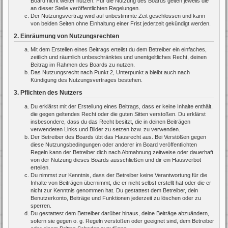
Board nicht weiter nutzen. Für die Nutzung des Boards gelten jeweils die
an dieser Stelle veröffentlichten Regelungen.
Der Nutzungsvertrag wird auf unbestimmte Zeit geschlossen und kann
von beiden Seiten ohne Einhaltung einer Frist jederzeit gekündigt werden.
2. Einräumung von Nutzungsrechten
Mit dem Erstellen eines Beitrags erteilst du dem Betreiber ein einfaches,
zeitlich und räumlich unbeschränktes und unentgeltliches Recht, deinen
Beitrag im Rahmen des Boards zu nutzen.
Das Nutzungsrecht nach Punkt 2, Unterpunkt a bleibt auch nach
Kündigung des Nutzungsvertrages bestehen.
3. Pflichten des Nutzers
Du erklärst mit der Erstellung eines Beitrags, dass er keine Inhalte enthält,
die gegen geltendes Recht oder die guten Sitten verstoßen. Du erklärst
insbesondere, dass du das Recht besitzt, die in deinen Beiträgen
verwendeten Links und Bilder zu setzen bzw. zu verwenden.
Der Betreiber des Boards übt das Hausrecht aus. Bei Verstößen gegen
diese Nutzungsbedingungen oder anderer im Board veröffentlichten
Regeln kann der Betreiber dich nach Abmahnung zeitweise oder dauerhaft
von der Nutzung dieses Boards ausschließen und dir ein Hausverbot
erteilen.
Du nimmst zur Kenntnis, dass der Betreiber keine Verantwortung für die
Inhalte von Beiträgen übernimmt, die er nicht selbst erstellt hat oder die er
nicht zur Kenntnis genommen hat. Du gestattest dem Betreiber, dein
Benutzerkonto, Beiträge und Funktionen jederzeit zu löschen oder zu
sperren.
Du gestattest dem Betreiber darüber hinaus, deine Beiträge abzuändern,
sofern sie gegen o. g. Regeln verstoßen oder geeignet sind, dem Betreiber