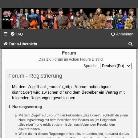
FAQ
Anmelden
S
Foren-Übersicht
u
Forum
Das 1:6 Forum im Action Figure District
c
Sprache:
h
Forum - Registrierung
e
Mit dem Zugriff auf „Forum“ („https://forum.action-figure-
district.de“) wird zwischen dir und dem Betreiber ein Vertrag mit
folgenden Regelungen geschlossen:
1. Nutzungsvertrag
Mit dem Zugriff auf „Forum“ (im Folgenden „das Board“) schließt du einen
Nutzungsvertrag mit dem Betreiber des Boards ab (im Folgenden
„Betreiber“) und erklärst dich mit den nachfolgenden Regelungen
einverstanden.
Wenn du mit diesen Regelungen nicht einverstanden bist, so darfst du das