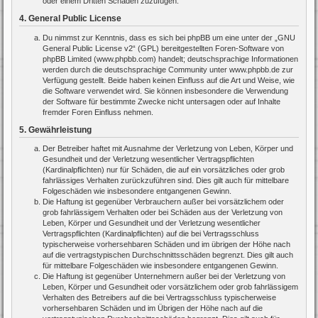
oder einem Dritten Schaden zuzufügen.
4. General Public License
Du nimmst zur Kenntnis, dass es sich bei phpBB um eine unter der „
GNU
General Public License v2
“ (GPL) bereitgestellten Foren-Software von
phpBB Limited (www.phpbb.com) handelt; deutschsprachige Informationen
werden durch die deutschsprachige Community unter www.phpbb.de zur
Verfügung gestellt. Beide haben keinen Einfluss auf die Art und Weise, wie
die Software verwendet wird. Sie können insbesondere die Verwendung
der Software für bestimmte Zwecke nicht untersagen oder auf Inhalte
fremder Foren Einfluss nehmen.
5. Gewährleistung
Der Betreiber haftet mit Ausnahme der Verletzung von Leben, Körper und
Gesundheit und der Verletzung wesentlicher Vertragspflichten
(Kardinalpflichten) nur für Schäden, die auf ein vorsätzliches oder grob
fahrlässiges Verhalten zurückzuführen sind. Dies gilt auch für mittelbare
Folgeschäden wie insbesondere entgangenen Gewinn.
Die Haftung ist gegenüber Verbrauchern außer bei vorsätzlichem oder
grob fahrlässigem Verhalten oder bei Schäden aus der Verletzung von
Leben, Körper und Gesundheit und der Verletzung wesentlicher
Vertragspflichten (Kardinalpflichten) auf die bei Vertragsschluss
typischerweise vorhersehbaren Schäden und im übrigen der Höhe nach
auf die vertragstypischen Durchschnittsschäden begrenzt. Dies gilt auch
für mittelbare Folgeschäden wie insbesondere entgangenen Gewinn.
Die Haftung ist gegenüber Unternehmern außer bei der Verletzung von
Leben, Körper und Gesundheit oder vorsätzlichem oder grob fahrlässigem
Verhalten des Betreibers auf die bei Vertragsschluss typischerweise
vorhersehbaren Schäden und im Übrigen der Höhe nach auf die