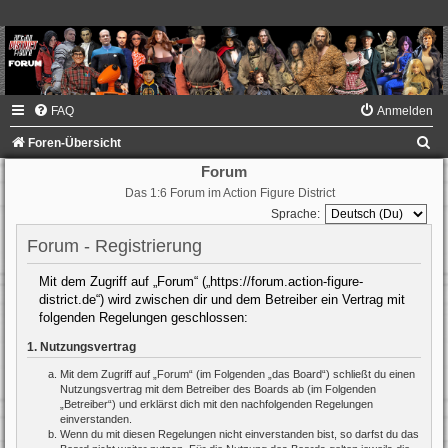
FAQ
Anmelden
S
Foren-Übersicht
u
Forum
Das 1:6 Forum im Action Figure District
c
Sprache:
h
Forum - Registrierung
e
Mit dem Zugriff auf „Forum“ („https://forum.action-figure-
district.de“) wird zwischen dir und dem Betreiber ein Vertrag mit
folgenden Regelungen geschlossen:
1. Nutzungsvertrag
Mit dem Zugriff auf „Forum“ (im Folgenden „das Board“) schließt du einen
Nutzungsvertrag mit dem Betreiber des Boards ab (im Folgenden
„Betreiber“) und erklärst dich mit den nachfolgenden Regelungen
einverstanden.
Wenn du mit diesen Regelungen nicht einverstanden bist, so darfst du das