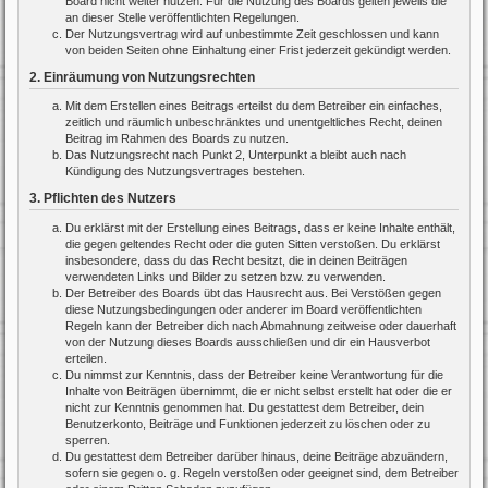
Board nicht weiter nutzen. Für die Nutzung des Boards gelten jeweils die
an dieser Stelle veröffentlichten Regelungen.
Der Nutzungsvertrag wird auf unbestimmte Zeit geschlossen und kann
von beiden Seiten ohne Einhaltung einer Frist jederzeit gekündigt werden.
2. Einräumung von Nutzungsrechten
Mit dem Erstellen eines Beitrags erteilst du dem Betreiber ein einfaches,
zeitlich und räumlich unbeschränktes und unentgeltliches Recht, deinen
Beitrag im Rahmen des Boards zu nutzen.
Das Nutzungsrecht nach Punkt 2, Unterpunkt a bleibt auch nach
Kündigung des Nutzungsvertrages bestehen.
3. Pflichten des Nutzers
Du erklärst mit der Erstellung eines Beitrags, dass er keine Inhalte enthält,
die gegen geltendes Recht oder die guten Sitten verstoßen. Du erklärst
insbesondere, dass du das Recht besitzt, die in deinen Beiträgen
verwendeten Links und Bilder zu setzen bzw. zu verwenden.
Der Betreiber des Boards übt das Hausrecht aus. Bei Verstößen gegen
diese Nutzungsbedingungen oder anderer im Board veröffentlichten
Regeln kann der Betreiber dich nach Abmahnung zeitweise oder dauerhaft
von der Nutzung dieses Boards ausschließen und dir ein Hausverbot
erteilen.
Du nimmst zur Kenntnis, dass der Betreiber keine Verantwortung für die
Inhalte von Beiträgen übernimmt, die er nicht selbst erstellt hat oder die er
nicht zur Kenntnis genommen hat. Du gestattest dem Betreiber, dein
Benutzerkonto, Beiträge und Funktionen jederzeit zu löschen oder zu
sperren.
Du gestattest dem Betreiber darüber hinaus, deine Beiträge abzuändern,
sofern sie gegen o. g. Regeln verstoßen oder geeignet sind, dem Betreiber