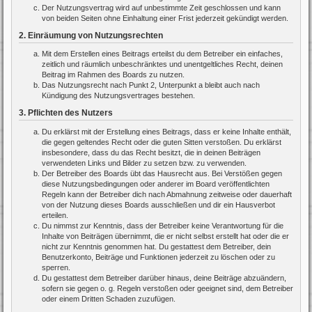
Der Nutzungsvertrag wird auf unbestimmte Zeit geschlossen und kann
von beiden Seiten ohne Einhaltung einer Frist jederzeit gekündigt werden.
2. Einräumung von Nutzungsrechten
Mit dem Erstellen eines Beitrags erteilst du dem Betreiber ein einfaches,
zeitlich und räumlich unbeschränktes und unentgeltliches Recht, deinen
Beitrag im Rahmen des Boards zu nutzen.
Das Nutzungsrecht nach Punkt 2, Unterpunkt a bleibt auch nach
Kündigung des Nutzungsvertrages bestehen.
3. Pflichten des Nutzers
Du erklärst mit der Erstellung eines Beitrags, dass er keine Inhalte enthält,
die gegen geltendes Recht oder die guten Sitten verstoßen. Du erklärst
insbesondere, dass du das Recht besitzt, die in deinen Beiträgen
verwendeten Links und Bilder zu setzen bzw. zu verwenden.
Der Betreiber des Boards übt das Hausrecht aus. Bei Verstößen gegen
diese Nutzungsbedingungen oder anderer im Board veröffentlichten
Regeln kann der Betreiber dich nach Abmahnung zeitweise oder dauerhaft
von der Nutzung dieses Boards ausschließen und dir ein Hausverbot
erteilen.
Du nimmst zur Kenntnis, dass der Betreiber keine Verantwortung für die
Inhalte von Beiträgen übernimmt, die er nicht selbst erstellt hat oder die er
nicht zur Kenntnis genommen hat. Du gestattest dem Betreiber, dein
Benutzerkonto, Beiträge und Funktionen jederzeit zu löschen oder zu
sperren.
Du gestattest dem Betreiber darüber hinaus, deine Beiträge abzuändern,
sofern sie gegen o. g. Regeln verstoßen oder geeignet sind, dem Betreiber
oder einem Dritten Schaden zuzufügen.