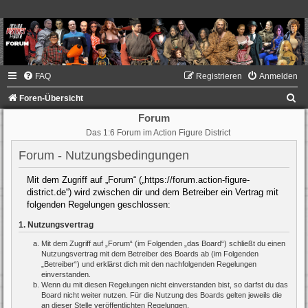
FAQ
Registrieren
Anmelden
S
Foren-Übersicht
u
Forum
Das 1:6 Forum im Action Figure District
c
h
Forum - Nutzungsbedingungen
e
Mit dem Zugriff auf „Forum“ („https://forum.action-figure-
district.de“) wird zwischen dir und dem Betreiber ein Vertrag mit
folgenden Regelungen geschlossen:
1. Nutzungsvertrag
Mit dem Zugriff auf „Forum“ (im Folgenden „das Board“) schließt du einen
Nutzungsvertrag mit dem Betreiber des Boards ab (im Folgenden
„Betreiber“) und erklärst dich mit den nachfolgenden Regelungen
einverstanden.
Wenn du mit diesen Regelungen nicht einverstanden bist, so darfst du das
Board nicht weiter nutzen. Für die Nutzung des Boards gelten jeweils die
an dieser Stelle veröffentlichten Regelungen.