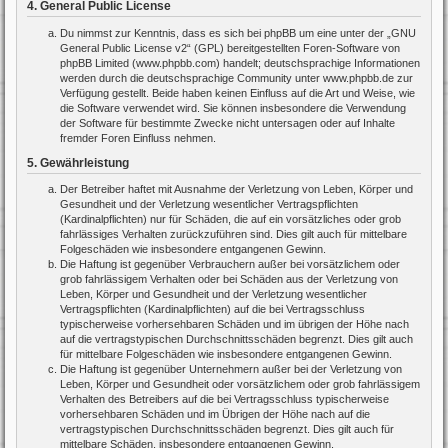
4. General Public License
Du nimmst zur Kenntnis, dass es sich bei phpBB um eine unter der „
GNU
General Public License v2
“ (GPL) bereitgestellten Foren-Software von
phpBB Limited (www.phpbb.com) handelt; deutschsprachige Informationen
werden durch die deutschsprachige Community unter www.phpbb.de zur
Verfügung gestellt. Beide haben keinen Einfluss auf die Art und Weise, wie
die Software verwendet wird. Sie können insbesondere die Verwendung
der Software für bestimmte Zwecke nicht untersagen oder auf Inhalte
fremder Foren Einfluss nehmen.
5. Gewährleistung
Der Betreiber haftet mit Ausnahme der Verletzung von Leben, Körper und
Gesundheit und der Verletzung wesentlicher Vertragspflichten
(Kardinalpflichten) nur für Schäden, die auf ein vorsätzliches oder grob
fahrlässiges Verhalten zurückzuführen sind. Dies gilt auch für mittelbare
Folgeschäden wie insbesondere entgangenen Gewinn.
Die Haftung ist gegenüber Verbrauchern außer bei vorsätzlichem oder
grob fahrlässigem Verhalten oder bei Schäden aus der Verletzung von
Leben, Körper und Gesundheit und der Verletzung wesentlicher
Vertragspflichten (Kardinalpflichten) auf die bei Vertragsschluss
typischerweise vorhersehbaren Schäden und im übrigen der Höhe nach
auf die vertragstypischen Durchschnittsschäden begrenzt. Dies gilt auch
für mittelbare Folgeschäden wie insbesondere entgangenen Gewinn.
Die Haftung ist gegenüber Unternehmern außer bei der Verletzung von
Leben, Körper und Gesundheit oder vorsätzlichem oder grob fahrlässigem
Verhalten des Betreibers auf die bei Vertragsschluss typischerweise
vorhersehbaren Schäden und im Übrigen der Höhe nach auf die
vertragstypischen Durchschnittsschäden begrenzt. Dies gilt auch für
mittelbare Schäden, insbesondere entgangenen Gewinn.