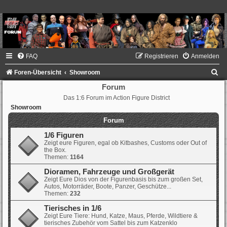
FAQ
Registrieren
Anmelden
S
Foren-Übersicht
Showroom
u
Forum
Das 1:6 Forum im Action Figure District
c
Showroom
h
Forum
e
1/6 Figuren
Zeigt eure Figuren, egal ob Kitbashes, Customs oder Out of
the Box.
Themen:
1164
Dioramen, Fahrzeuge und Großgerät
Zeigt Eure Dios von der Figurenbasis bis zum großen Set,
Autos, Motorräder, Boote, Panzer, Geschütze...
Themen:
232
Tierisches in 1/6
Zeigt Eure Tiere: Hund, Katze, Maus, Pferde, Wildtiere &
tierisches Zubehör vom Sattel bis zum Katzenklo