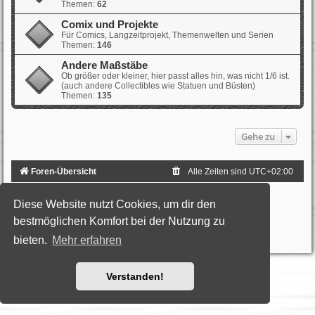
Themen:
62
Comix und Projekte
Für Comics, Langzeitprojekt, Themenwelten und Serien
Themen:
146
Andere Maßstäbe
Ob größer oder kleiner, hier passt alles hin, was nicht 1/6 ist.
(auch andere Collectibles wie Statuen und Büsten)
Themen:
135
Gehe zu
Foren-Übersicht
Alle Zeiten sind
UTC+02:00
Powered by
phpBB
® Forum Software © phpBB Limited
Diese Website nutzt Cookies, um dir den
Deutsche Übersetzung durch
phpBB.de
Style: Black-Silver by Joyce&Luna
phpBB-Style-Design
bestmöglichen Komfort bei der Nutzung zu
Datenschutz
|
Nutzungsbedingungen
bieten.
Mehr erfahren
Verstanden!