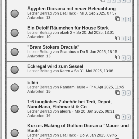
1
2
3
4
5
Ägypten Diorama mit neuer Beleuchtung
Letzter Beitrag von
Det.Flack
«
Mi 3. Sep 2025, 07:57
Antworten:
13
1
2
Ein Detolf Räumchen für House Stark
Letzter Beitrag von
okieh 2
«
So 20. Jul 2025, 13:01
Antworten:
10
1
2
"Bram Stokers Dracula"
Letzter Beitrag von
Scarabus
«
Do 5. Jun 2025, 18:15
Antworten:
13
1
2
Eckregal wird zum Sessel
Letzter Beitrag von
Karen
«
Sa 31. Mai 2025, 13:08
Ellen
Letzter Beitrag von
Randam Hajile
«
Fr 4. Apr 2025, 11:45
Antworten:
15
1
2
1:6 taugliches Zubehör bei Tedi, Depot,
NanuNana, Flohmarkt & Co.
Letzter Beitrag von
alegra
«
Mo 20. Jan 2025, 08:31
Antworten:
16
1
2
Kurzes Making of Gollum Diorama "Mauer und
Bach"
Letzter Beitrag von
Det.Flack
«
Do 9. Jan 2025, 09:45