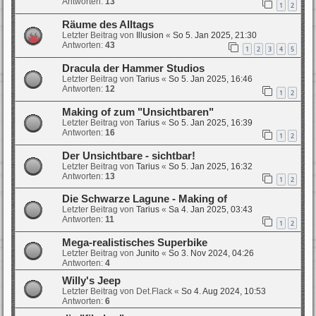
Antworten:
13
1
2
Räume des Alltags
Letzter Beitrag von
Illusion
«
So 5. Jan 2025, 21:30
Antworten:
43
1
2
3
4
5
Dracula der Hammer Studios
Letzter Beitrag von
Tarius
«
So 5. Jan 2025, 16:46
Antworten:
12
1
2
Making of zum "Unsichtbaren"
Letzter Beitrag von
Tarius
«
So 5. Jan 2025, 16:39
Antworten:
16
1
2
Der Unsichtbare - sichtbar!
Letzter Beitrag von
Tarius
«
So 5. Jan 2025, 16:32
Antworten:
13
1
2
Die Schwarze Lagune - Making of
Letzter Beitrag von
Tarius
«
Sa 4. Jan 2025, 03:43
Antworten:
11
1
2
Mega-realistisches Superbike
Letzter Beitrag von
Junito
«
So 3. Nov 2024, 04:26
Antworten:
4
Willy's Jeep
Letzter Beitrag von
Det.Flack
«
So 4. Aug 2024, 10:53
Antworten:
6