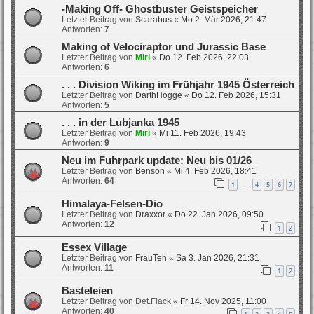
-Making Off- Ghostbuster Geistspeicher
Letzter Beitrag von
Scarabus
«
Mo 2. Mär 2026, 21:47
Antworten:
7
Making of Velociraptor und Jurassic Base
Letzter Beitrag von
Miri
«
Do 12. Feb 2026, 22:03
Antworten:
6
. . . Division Wiking im Frühjahr 1945 Österreich
Letzter Beitrag von
DarthHogge
«
Do 12. Feb 2026, 15:31
Antworten:
5
. . . in der Lubjanka 1945
Letzter Beitrag von
Miri
«
Mi 11. Feb 2026, 19:43
Antworten:
9
Neu im Fuhrpark update: Neu bis 01/26
Letzter Beitrag von
Benson
«
Mi 4. Feb 2026, 18:41
Antworten:
64
1
4
5
6
7
…
Himalaya-Felsen-Dio
Letzter Beitrag von
Draxxor
«
Do 22. Jan 2026, 09:50
Antworten:
12
1
2
Essex Village
Letzter Beitrag von
FrauTeh
«
Sa 3. Jan 2026, 21:31
Antworten:
11
1
2
Basteleien
Letzter Beitrag von
Det.Flack
«
Fr 14. Nov 2025, 11:00
Antworten:
40