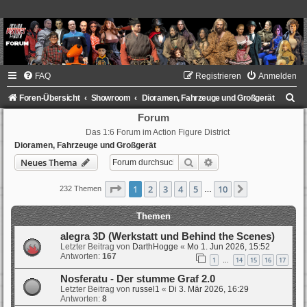
FAQ
Registrieren
Anmelden
S
Foren-Übersicht
Showroom
Dioramen, Fahrzeuge und Großgerät
u
Forum
Das 1:6 Forum im Action Figure District
c
Dioramen, Fahrzeuge und Großgerät
h
Suche
Erweiterte Suche
Neues Thema
e
Seite
1
von
10
1
2
3
4
5
10
Nächste
232 Themen
…
Themen
alegra 3D (Werkstatt und Behind the Scenes)
Letzter Beitrag von
DarthHogge
«
Mo 1. Jun 2026, 15:52
Antworten:
167
1
14
15
16
17
…
Nosferatu - Der stumme Graf 2.0
Letzter Beitrag von
russel1
«
Di 3. Mär 2026, 16:29
Antworten:
8