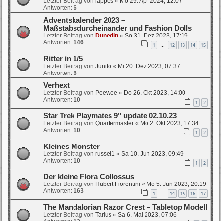
Letzter Beitrag von
lappes
«
Mo 29. Apr 2024, 12:07
Antworten:
6
Adventskalender 2023 –
Maßstabsdurcheinander und Fashion Dolls
Letzter Beitrag von
Dunedin
«
So 31. Dez 2023, 17:19
Antworten:
146
1
12
13
14
15
…
Ritter in 1/5
Letzter Beitrag von
Junito
«
Mi 20. Dez 2023, 07:37
Antworten:
6
Verhext
Letzter Beitrag von
Peewee
«
Do 26. Okt 2023, 14:00
Antworten:
10
1
2
Star Trek Playmates 9" update 02.10.23
Letzter Beitrag von
Quartermaster
«
Mo 2. Okt 2023, 17:34
Antworten:
10
1
2
Kleines Monster
Letzter Beitrag von
russel1
«
Sa 10. Jun 2023, 09:49
Antworten:
10
1
2
Der kleine Flora Collossus
Letzter Beitrag von
Hubert Fiorentini
«
Mo 5. Jun 2023, 20:19
Antworten:
163
1
14
15
16
17
…
The Mandalorian Razor Crest – Tabletop Modell
Letzter Beitrag von
Tarius
«
Sa 6. Mai 2023, 07:06