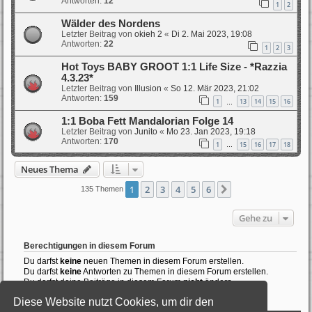
Antworten:
12
1
2
Wälder des Nordens
Letzter Beitrag von
okieh 2
«
Di 2. Mai 2023, 19:08
Antworten:
22
1
2
3
Hot Toys BABY GROOT 1:1 Life Size - *Razzia
4.3.23*
Letzter Beitrag von
Illusion
«
So 12. Mär 2023, 21:02
Antworten:
159
1
13
14
15
16
…
1:1 Boba Fett Mandalorian Folge 14
Letzter Beitrag von
Junito
«
Mo 23. Jan 2023, 19:18
Antworten:
170
1
15
16
17
18
…
Neues Thema
1
2
3
4
5
6
Nächste
135 Themen
Gehe zu
Berechtigungen in diesem Forum
Du darfst
keine
neuen Themen in diesem Forum erstellen.
Du darfst
keine
Antworten zu Themen in diesem Forum erstellen.
Du darfst deine Beiträge in diesem Forum
nicht
ändern.
Du darfst deine Beiträge in diesem Forum
nicht
löschen.
Diese Website nutzt Cookies, um dir den