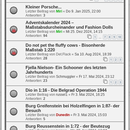
Kleiner Porsche...
Letzter Beitrag von
Miri
«
Do 9. Jan 2025, 22:00
Antworten:
3
Adventskalender 2024 –
Maßstabsdurcheinander und Fashion Dolls
Letzter Beitrag von
Miri
«
Mi 25. Dez 2024, 14:15
Antworten:
94
1
7
8
9
10
…
Do not pet the fluffy cows - Bisonherde
Maßstab 1:220
Letzter Beitrag von
Det.Flack
«
Sa 10. Aug 2024, 18:39
Antworten:
28
1
2
3
Fjella Nielson- Ein Schooner des letzten
Jahrhunderts
Letzter Beitrag von
Schmuggler
«
Fr 17. Mai 2024, 23:12
Antworten:
23
1
2
3
Dio in 1:16 - Die Belgrad Operation 1944
Letzter Beitrag von
russel1
«
Fr 3. Mai 2024, 16:25
Antworten:
2
Burg Greifenstein bei Holzelfingen in 1:87- der
Besuch
Letzter Beitrag von
Dunedin
«
Fr 3. Mai 2024, 15:03
Antworten:
5
Burg Reussenstein in 1:72 - der Beutezug