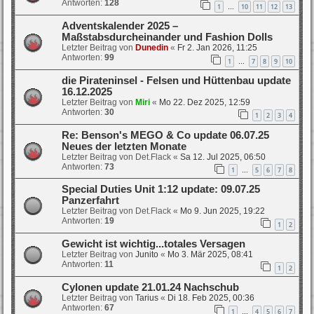
Antworten:
128
1
10
11
12
13
…
Adventskalender 2025 –
Maßstabsdurcheinander und Fashion Dolls
Letzter Beitrag von
Dunedin
«
Fr 2. Jan 2026, 11:25
Antworten:
99
1
7
8
9
10
…
die Pirateninsel - Felsen und Hüttenbau update
16.12.2025
Letzter Beitrag von
Miri
«
Mo 22. Dez 2025, 12:59
Antworten:
30
1
2
3
4
Re: Benson's MEGO & Co update 06.07.25
Neues der letzten Monate
Letzter Beitrag von
Det.Flack
«
Sa 12. Jul 2025, 06:50
Antworten:
73
1
5
6
7
8
…
Special Duties Unit 1:12 update: 09.07.25
Panzerfahrt
Letzter Beitrag von
Det.Flack
«
Mo 9. Jun 2025, 19:22
Antworten:
19
1
2
Gewicht ist wichtig...totales Versagen
Letzter Beitrag von
Junito
«
Mo 3. Mär 2025, 08:41
Antworten:
11
1
2
Cylonen update 21.01.24 Nachschub
Letzter Beitrag von
Tarius
«
Di 18. Feb 2025, 00:36
Antworten:
67
1
4
5
6
7
…