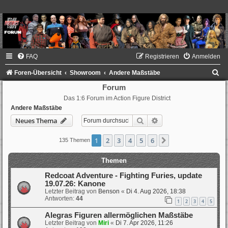
FAQ
Registrieren
Anmelden
S
Foren-Übersicht
Showroom
Andere Maßstäbe
u
Forum
Das 1:6 Forum im Action Figure District
c
Andere Maßstäbe
h
Suche
Erweiterte Suche
Neues Thema
e
1
2
3
4
5
6
Nächste
135 Themen
Themen
Redcoat Adventure - Fighting Furies, update
19.07.26: Kanone
Letzter Beitrag von
Benson
«
Di 4. Aug 2026, 18:38
Antworten:
44
1
2
3
4
5
Alegras Figuren allermöglichen Maßstäbe
Letzter Beitrag von
Miri
«
Di 7. Apr 2026, 11:26