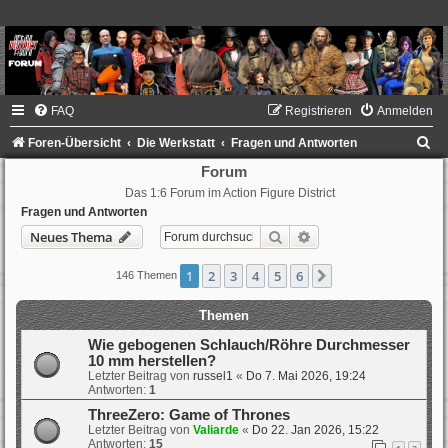
FAQ
Registrieren
Anmelden
S
Foren-Übersicht
Die Werkstatt
Fragen und Antworten
u
Forum
Das 1:6 Forum im Action Figure District
c
Fragen und Antworten
h
Suche
Erweiterte Suche
Neues Thema
e
1
2
3
4
5
6
Nächste
146 Themen
Themen
Wie gebogenen Schlauch/Röhre Durchmesser
10 mm herstellen?
Letzter Beitrag von
russel1
«
Do 7. Mai 2026, 19:24
Antworten:
1
ThreeZero: Game of Thrones
Letzter Beitrag von
Valiarde
«
Do 22. Jan 2026, 15:22
Antworten:
15