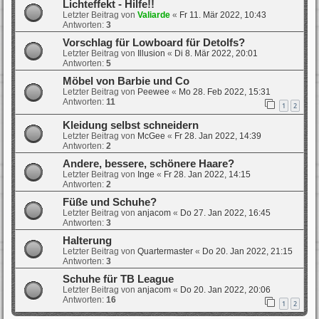
Lichteffekt - Hilfe!!
Letzter Beitrag von
Valiarde
«
Fr 11. Mär 2022, 10:43
Antworten:
3
Vorschlag für Lowboard für Detolfs?
Letzter Beitrag von
Illusion
«
Di 8. Mär 2022, 20:01
Antworten:
5
Möbel von Barbie und Co
Letzter Beitrag von
Peewee
«
Mo 28. Feb 2022, 15:31
Antworten:
11
1
2
Kleidung selbst schneidern
Letzter Beitrag von
McGee
«
Fr 28. Jan 2022, 14:39
Antworten:
2
Andere, bessere, schönere Haare?
Letzter Beitrag von
Inge
«
Fr 28. Jan 2022, 14:15
Antworten:
2
Füße und Schuhe?
Letzter Beitrag von
anjacom
«
Do 27. Jan 2022, 16:45
Antworten:
3
Halterung
Letzter Beitrag von
Quartermaster
«
Do 20. Jan 2022, 21:15
Antworten:
3
Schuhe für TB League
Letzter Beitrag von
anjacom
«
Do 20. Jan 2022, 20:06
Antworten:
16
1
2