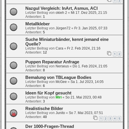
1
2
Nazgul Vergleich: InArt, Asmus, ACI
Letzter Beitrag von
okieh 2
«
Mi 17. Dez 2025, 21:15
Antworten:
1
Metallkleber
Letzter Beitrag von
Jürgen72
«
Fr 3. Jan 2025, 07:33
Antworten:
5
Suche Miniaturbänder, kennt jemand eine
Quelle?
Letzter Beitrag von
Cara
«
Fr 2. Feb 2024, 21:16
Antworten:
12
1
2
Puppen Reparatur Anfrage
Letzter Beitrag von
Nerseus
«
Do 1. Feb 2024, 21:05
Antworten:
8
Bemalung von TBLeague Bodies
Letzter Beitrag von
McGee
«
Sa 1. Jul 2023, 14:05
Antworten:
6
Ideen für Kopf gesucht
Letzter Beitrag von
Miri
«
So 21. Mai 2023, 00:48
Antworten:
3
Realistische Bilder
Letzter Beitrag von
Junito
«
So 7. Mai 2023, 07:51
Antworten:
40
1
2
3
4
5
Der 1000-Fragen-Thread