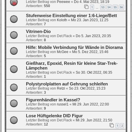
Letzter Beitrag von
Peewee
«
Do 4. Mai 2023, 18:19
Antworten:
550
1
53
54
55
56
…
Stufenweise Einstellung einer 1:6-Liege/Bett
Letzter Beitrag von
Koloth
«
Mo 23. Jan 2023, 11:25
Antworten:
7
Vitrinen-Dio
Letzter Beitrag von
Det.Flack
«
Do 5. Jan 2023, 20:35
Antworten:
8
Hilfe: Mobile Verbindung für Wände in Diorama
Letzter Beitrag von
McGee
«
Mo 5. Dez 2022, 15:46
Antworten:
5
Gießharz, Epoxid, Resin für kleine Star-Trek-
Lämpchen
Letzter Beitrag von
Det.Flack
«
So 30. Okt 2022, 06:35
Antworten:
1
Polystyrolplatten auf Gehrung schleifen
Letzter Beitrag von
Retzi
«
So 23. Okt 2022, 15:23
Antworten:
3
Figurenhändler in Kassel?
Letzter Beitrag von
russel1
«
Mi 29. Jun 2022, 22:00
Antworten:
9
Lose Hüftgelenke DID Figur
Letzter Beitrag von
Det.Flack
«
Mi 29. Jun 2022, 21:50
Antworten:
12
1
2