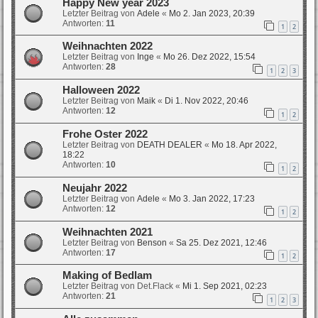
Happy New year 2023
Letzter Beitrag von
Adele
«
Mo 2. Jan 2023, 20:39
Antworten:
11
1
2
Weihnachten 2022
Letzter Beitrag von
Inge
«
Mo 26. Dez 2022, 15:54
Antworten:
28
1
2
3
Halloween 2022
Letzter Beitrag von
Maik
«
Di 1. Nov 2022, 20:46
Antworten:
12
1
2
Frohe Oster 2022
Letzter Beitrag von
DEATH DEALER
«
Mo 18. Apr 2022,
18:22
Antworten:
10
1
2
Neujahr 2022
Letzter Beitrag von
Adele
«
Mo 3. Jan 2022, 17:23
Antworten:
12
1
2
Weihnachten 2021
Letzter Beitrag von
Benson
«
Sa 25. Dez 2021, 12:46
Antworten:
17
1
2
Making of Bedlam
Letzter Beitrag von
Det.Flack
«
Mi 1. Sep 2021, 02:23
Antworten:
21
1
2
3