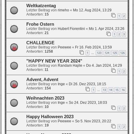
Weltkatzentag
Letzter Beitrag von
rimeho
«
Mo 12. Aug 2024, 13:29
Antworten:
15
1
2
Frohe Ostern
Letzter Beitrag von
Hubert Fiorentini
«
Mo 1. Apr 2024, 23:26
Antworten:
21
1
2
3
CHALLENGE
Letzter Beitrag von
Peewee
«
Fr 16. Feb 2024, 13:59
Antworten:
1258
1
123
124
125
126
…
"HAPPY NEW YEAR 2024"
Letzter Beitrag von
Randam Hajile
«
Do 4. Jan 2024, 14:29
Antworten:
11
1
2
Advent, Advent
Letzter Beitrag von
Inge
«
Di 26. Dez 2023, 18:15
Antworten:
154
1
13
14
15
16
…
Weihnachten 2023
Letzter Beitrag von
Inge
«
So 24. Dez 2023, 18:03
Antworten:
10
1
2
Happy Halloween 2023
Letzter Beitrag von
Peewee
«
So 5. Nov 2023, 20:22
Antworten:
19
1
2