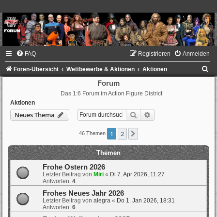
FAQ
Registrieren
Anmelden
S
Foren-Übersicht
Wettbewerbe & Aktionen
Aktionen
u
Forum
Das 1:6 Forum im Action Figure District
c
Aktionen
h
Suche
Erweiterte Suche
Neues Thema
e
1
2
Nächste
46 Themen
Themen
Frohe Ostern 2026
Letzter Beitrag von
Miri
«
Di 7. Apr 2026, 11:27
Antworten:
4
Frohes Neues Jahr 2026
Letzter Beitrag von
alegra
«
Do 1. Jan 2026, 18:31
Antworten:
6