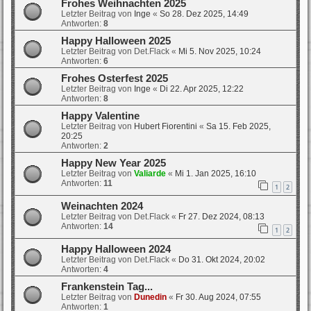
Frohes Weihnachten 2025
Letzter Beitrag von
Inge
«
So 28. Dez 2025, 14:49
Antworten:
8
Happy Halloween 2025
Letzter Beitrag von
Det.Flack
«
Mi 5. Nov 2025, 10:24
Antworten:
6
Frohes Osterfest 2025
Letzter Beitrag von
Inge
«
Di 22. Apr 2025, 12:22
Antworten:
8
Happy Valentine
Letzter Beitrag von
Hubert Fiorentini
«
Sa 15. Feb 2025,
20:25
Antworten:
2
Happy New Year 2025
Letzter Beitrag von
Valiarde
«
Mi 1. Jan 2025, 16:10
Antworten:
11
1
2
Weinachten 2024
Letzter Beitrag von
Det.Flack
«
Fr 27. Dez 2024, 08:13
Antworten:
14
1
2
Happy Halloween 2024
Letzter Beitrag von
Det.Flack
«
Do 31. Okt 2024, 20:02
Antworten:
4
Frankenstein Tag...
Letzter Beitrag von
Dunedin
«
Fr 30. Aug 2024, 07:55
Antworten:
1