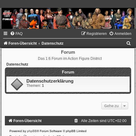
FAQ
Registrieren
Anmelden
S
Foren-Übersicht
Datenschutz
u
Forum
Das 1:6 Forum im Action Figure District
c
Datenschutz
h
Forum
e
Datenschutzerklärung
Themen:
1
Gehe zu
Foren-Übersicht
Alle Zeiten sind
UTC+02:00
Powered by
phpBB
® Forum Software © phpBB Limited