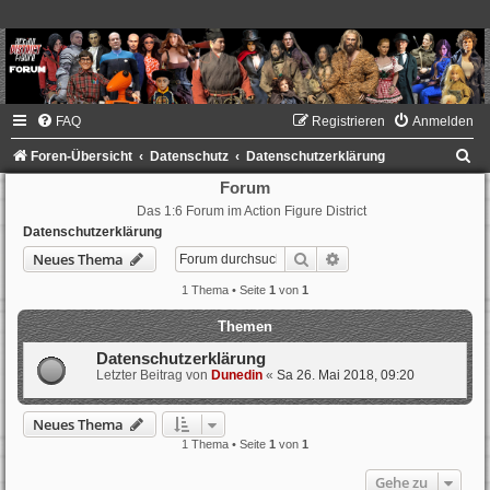
FAQ
Registrieren
Anmelden
S
Foren-Übersicht
Datenschutz
Datenschutzerklärung
u
Forum
Das 1:6 Forum im Action Figure District
c
Datenschutzerklärung
h
Suche
Erweiterte Suche
Neues Thema
e
1 Thema • Seite
1
von
1
Themen
Datenschutzerklärung
Letzter Beitrag von
Dunedin
«
Sa 26. Mai 2018, 09:20
Neues Thema
1 Thema • Seite
1
von
1
Gehe zu