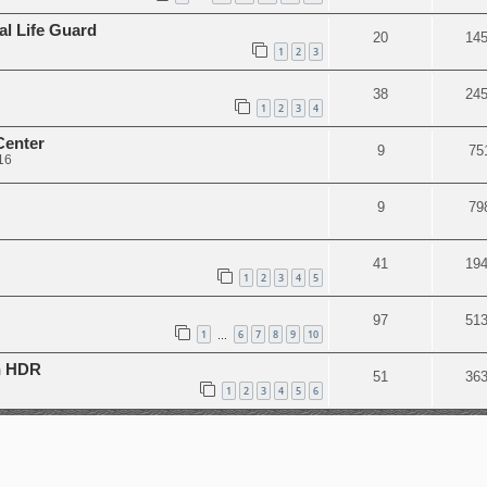
al Life Guard
20
14
1
2
3
38
24
1
2
3
4
Center
9
75
16
9
79
41
19
1
2
3
4
5
97
51
1
6
7
8
9
10
…
ch HDR
51
36
1
2
3
4
5
6