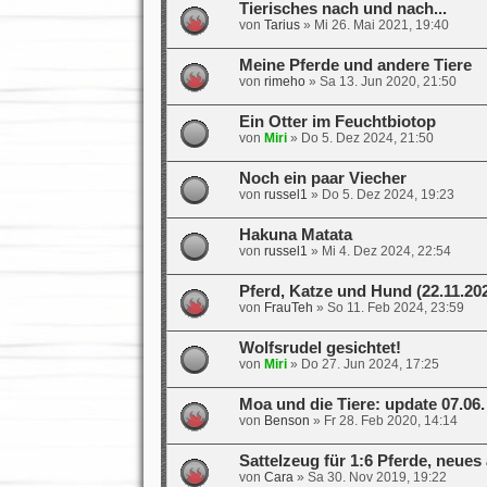
Tierisches nach und nach...
von
Tarius
»
Mi 26. Mai 2021, 19:40
Meine Pferde und andere Tiere
von
rimeho
»
Sa 13. Jun 2020, 21:50
Ein Otter im Feuchtbiotop
von
Miri
»
Do 5. Dez 2024, 21:50
Noch ein paar Viecher
von
russel1
»
Do 5. Dez 2024, 19:23
Hakuna Matata
von
russel1
»
Mi 4. Dez 2024, 22:54
Pferd, Katze und Hund (22.11.20
von
FrauTeh
»
So 11. Feb 2024, 23:59
Wolfsrudel gesichtet!
von
Miri
»
Do 27. Jun 2024, 17:25
Moa und die Tiere: update 07.06.
von
Benson
»
Fr 28. Feb 2020, 14:14
Sattelzeug für 1:6 Pferde, neues 
von
Cara
»
Sa 30. Nov 2019, 19:22