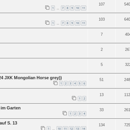
107
54
1
7
8
9
10
11
…
103
64
1
7
8
9
10
11
…
7
40
2
26
5
32
24 JXK Mongolian Horse grey))
51
24
1
2
3
4
5
6
13
11
1
2
 im Garten
33
26
1
2
3
4
auf S. 13
134
72
1
10
11
12
13
14
…