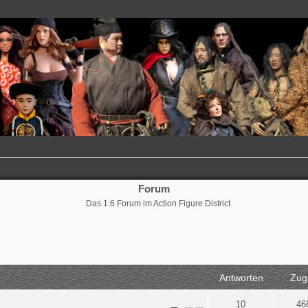
Forum
Das 1:6 Forum im Action Figure District
rweiterte Suche
Antworten
Zugr
10
46