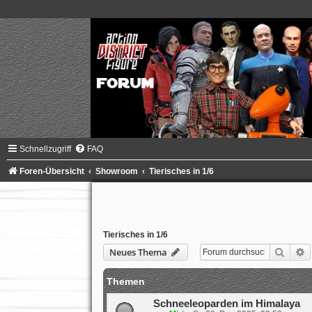
Schnellzugriff
FAQ
Foren-Übersicht
Showroom
Tierisches in 1/6
Tierisches in 1/6
Suche
E
Neues Thema
Themen
Schneeleoparden im Himalaya