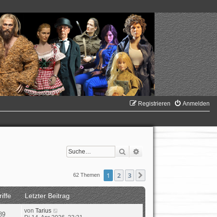
Registrieren
Anmelden
Suche
Erweiterte Suche
1
2
3
Nächste
62 Themen
iffe
Letzter Beitrag
von
Tarius
89