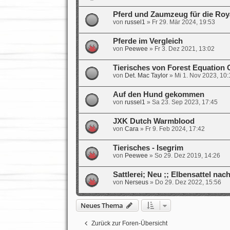
Pferd und Zaumzeug für die Roy
von
russel1
»
Fr 29. Mär 2024, 19:53
Pferde im Vergleich
von
Peewee
»
Fr 3. Dez 2021, 13:02
Tierisches von Forest Equation 
von
Det. Mac Taylor
»
Mi 1. Nov 2023, 10:
Auf den Hund gekommen
von
russel1
»
Sa 23. Sep 2023, 17:45
JXK Dutch Warmblood
von
Cara
»
Fr 9. Feb 2024, 17:42
Tierisches - Isegrim
von
Peewee
»
So 29. Dez 2019, 14:26
Sattlerei; Neu ;; Elbensattel na
von
Nerseus
»
Do 29. Dez 2022, 15:56
Neues Thema
Zurück zur Foren-Übersicht