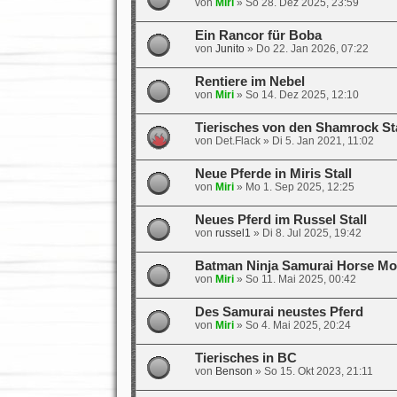
von
Miri
»
So 28. Dez 2025, 23:59
Ein Rancor für Boba
von
Junito
»
Do 22. Jan 2026, 07:22
Rentiere im Nebel
von
Miri
»
So 14. Dez 2025, 12:10
Tierisches von den Shamrock St
von
Det.Flack
»
Di 5. Jan 2021, 11:02
Neue Pferde in Miris Stall
von
Miri
»
Mo 1. Sep 2025, 12:25
Neues Pferd im Russel Stall
von
russel1
»
Di 8. Jul 2025, 19:42
Batman Ninja Samurai Horse Mod
von
Miri
»
So 11. Mai 2025, 00:42
Des Samurai neustes Pferd
von
Miri
»
So 4. Mai 2025, 20:24
Tierisches in BC
von
Benson
»
So 15. Okt 2023, 21:11