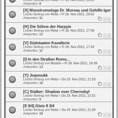
Letzter Beitrag von
Retzi
«
Fr 26. Nov 2021, 18:20
Antworten:
8
[X] Monstrumologe Dr. Moreau und Gehilfe Igor
Letzter Beitrag von
Retzi
«
Fr 26. Nov 2021, 18:02
Antworten:
11
1
2
[H] Die Söhne der Harpyie
Letzter Beitrag von
Retzi
«
Fr 26. Nov 2021, 17:58
Antworten:
13
1
2
[V] Südstaaten Kavallerie
Letzter Beitrag von
Retzi
«
Fr 26. Nov 2021, 17:45
Antworten:
11
1
2
[I] In den Straßen Roms...
Letzter Beitrag von
Illusion
«
Fr 26. Nov 2021, 16:39
Antworten:
13
1
2
[Y] Joqonukk
Letzter Beitrag von
Retzi
«
Do 25. Nov 2021, 21:53
Antworten:
16
1
2
[C] Stalker: Shadow over Chernobyl
Letzter Beitrag von
Retzi
«
Do 25. Nov 2021, 21:51
Antworten:
9
[9 3/4] Gleis 9 3/4
Letzter Beitrag von
Retzi
«
Do 25. Nov 2021, 21:50
Antworten:
19
1
2