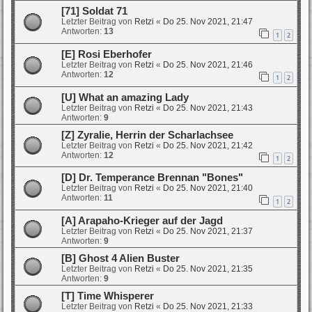
[71] Soldat 71
Letzter Beitrag von
Retzi
«
Do 25. Nov 2021, 21:47
Antworten:
13
1
2
[E] Rosi Eberhofer
Letzter Beitrag von
Retzi
«
Do 25. Nov 2021, 21:46
Antworten:
12
1
2
[U] What an amazing Lady
Letzter Beitrag von
Retzi
«
Do 25. Nov 2021, 21:43
Antworten:
9
[Z] Zyralie, Herrin der Scharlachsee
Letzter Beitrag von
Retzi
«
Do 25. Nov 2021, 21:42
Antworten:
12
1
2
[D] Dr. Temperance Brennan "Bones"
Letzter Beitrag von
Retzi
«
Do 25. Nov 2021, 21:40
Antworten:
11
1
2
[A] Arapaho-Krieger auf der Jagd
Letzter Beitrag von
Retzi
«
Do 25. Nov 2021, 21:37
Antworten:
9
[B] Ghost 4 Alien Buster
Letzter Beitrag von
Retzi
«
Do 25. Nov 2021, 21:35
Antworten:
9
[T] Time Whisperer
Letzter Beitrag von
Retzi
«
Do 25. Nov 2021, 21:33