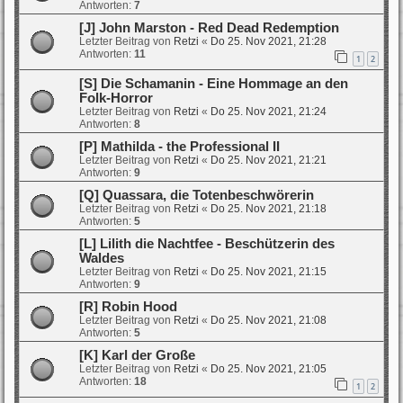
Antworten:
7
[J] John Marston - Red Dead Redemption
Letzter Beitrag von
Retzi
«
Do 25. Nov 2021, 21:28
Antworten:
11
1
2
[S] Die Schamanin - Eine Hommage an den
Folk-Horror
Letzter Beitrag von
Retzi
«
Do 25. Nov 2021, 21:24
Antworten:
8
[P] Mathilda - the Professional II
Letzter Beitrag von
Retzi
«
Do 25. Nov 2021, 21:21
Antworten:
9
[Q] Quassara, die Totenbeschwörerin
Letzter Beitrag von
Retzi
«
Do 25. Nov 2021, 21:18
Antworten:
5
[L] Lilith die Nachtfee - Beschützerin des
Waldes
Letzter Beitrag von
Retzi
«
Do 25. Nov 2021, 21:15
Antworten:
9
[R] Robin Hood
Letzter Beitrag von
Retzi
«
Do 25. Nov 2021, 21:08
Antworten:
5
[K] Karl der Große
Letzter Beitrag von
Retzi
«
Do 25. Nov 2021, 21:05
Antworten:
18
1
2