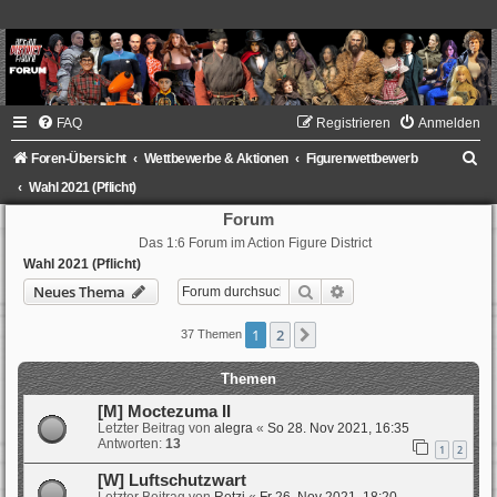
FAQ
Registrieren
Anmelden
S
Foren-Übersicht
Wettbewerbe & Aktionen
Figurenwettbewerb
u
Wahl 2021 (Pflicht)
c
Forum
Das 1:6 Forum im Action Figure District
h
Wahl 2021 (Pflicht)
e
Suche
Erweiterte Suche
Neues Thema
1
2
Nächste
37 Themen
Themen
[M] Moctezuma II
Letzter Beitrag von
alegra
«
So 28. Nov 2021, 16:35
Antworten:
13
1
2
[W] Luftschutzwart