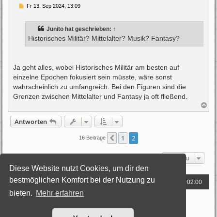
B
Fr 13. Sep 2024, 13:09
e
i
t
Junito
hat geschrieben:
↑
r
a
Historisches Militär? Mittelalter? Musik? Fantasy?
g
Ja geht alles, wobei Historisches Militär am besten auf
einzelne Epochen fokusiert sein müsste, wäre sonst
wahrscheinlich zu umfangreich. Bei den Figuren sind die
Grenzen zwischen Mittelalter und Fantasy ja oft fließend.
N
a
c
Antworten
h
o
1
2
Vorherige
16 Beiträge
b
e
n
Gehe zu
Diese Website nutzt Cookies, um dir den
bestmöglichen Komfort bei der Nutzung zu
Foren-Übersicht
Alle Zeiten sind
UTC+02:00
bieten.
Mehr erfahren
Powered by
phpBB
® Forum Software © phpBB Limited
Deutsche Übersetzung durch
phpBB.de
Style: Black-Silver by Joyce&Luna
phpBB-Style-Design