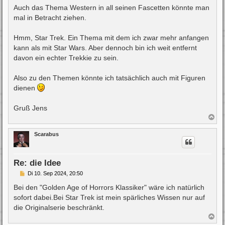
a
Auch das Thema Western in all seinen Fascetten könnte man
g
mal in Betracht ziehen.
Hmm, Star Trek. Ein Thema mit dem ich zwar mehr anfangen
kann als mit Star Wars. Aber dennoch bin ich weit entfernt
davon ein echter Trekkie zu sein.
Also zu den Themen könnte ich tatsächlich auch mit Figuren
dienen
Gruß Jens
N
a
c
Scarabus
h
o
b
e
Re: die Idee
n
B
Di 10. Sep 2024, 20:50
e
i
Bei den "Golden Age of Horrors Klassiker" wäre ich natürlich
t
sofort dabei.Bei Star Trek ist mein spärliches Wissen nur auf
r
a
die Originalserie beschränkt.
g
N
a