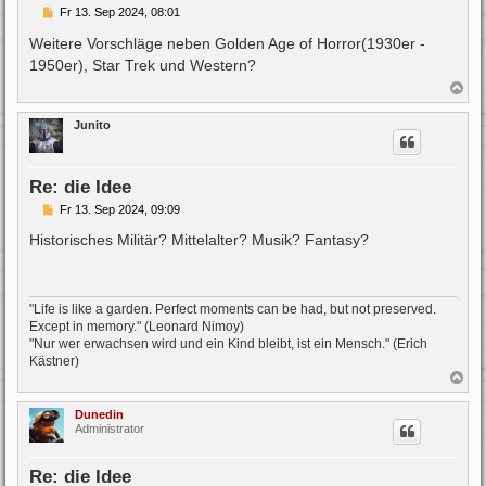
B
Fr 13. Sep 2024, 08:01
e
i
Weitere Vorschläge neben Golden Age of Horror(1930er -
t
1950er), Star Trek und Western?
r
a
N
g
a
c
Junito
h
o
b
e
Re: die Idee
n
B
Fr 13. Sep 2024, 09:09
e
i
Historisches Militär? Mittelalter? Musik? Fantasy?
t
r
a
g
"Life is like a garden. Perfect moments can be had, but not preserved.
Except in memory." (Leonard Nimoy)
"Nur wer erwachsen wird und ein Kind bleibt, ist ein Mensch." (Erich
Kästner)
N
a
c
Dunedin
h
Administrator
o
b
e
Re: die Idee
n