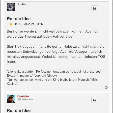
c
Junito
h
o
b
e
Re: die Idee
n
B
Do 12. Sep 2024, 03:36
e
i
Bei Horror werde ich nicht viel beitragen können. Aber ich
t
werde das Thema auf jeden Fall verfolgen.
r
a
g
Star Trek dagegen...ja, bitte gerne. Habe zwar nicht mehr die
neuesten Entwicklungen verfolgt. Aber bis Voyager habe ich
mir alles angeschaut. Wobei ich immer noch am liebsten TOS
habe.
"Life is like a garden. Perfect moments can be had, but not preserved.
Except in memory." (Leonard Nimoy)
"Nur wer erwachsen wird und ein Kind bleibt, ist ein Mensch." (Erich
Kästner)
N
a
c
Dunedin
h
Administrator
o
b
e
Re: die Idee
n