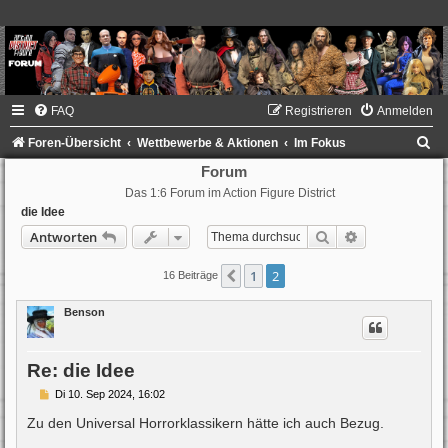
FAQ
Registrieren
Anmelden
S
Foren-Übersicht
Wettbewerbe & Aktionen
Im Fokus
u
Forum
Das 1:6 Forum im Action Figure District
c
die Idee
h
Suche
Erweiterte Su
Antworten
e
1
2
Vorherige
16 Beiträge
Benson
Re: die Idee
B
Di 10. Sep 2024, 16:02
e
i
Zu den Universal Horrorklassikern hätte ich auch Bezug.
t
r