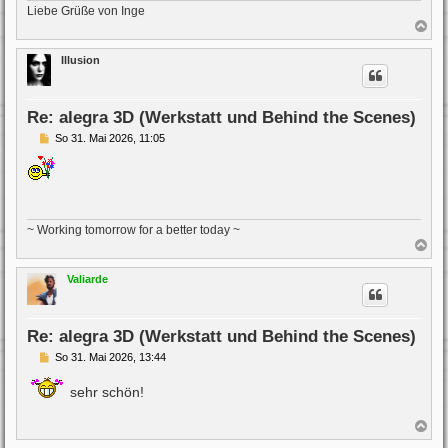
Liebe Grüße von Inge
N
a
c
Illusion
h
o
b
e
Re: alegra 3D (Werkstatt und Behind the Scenes)
n
B
So 31. Mai 2026, 11:05
e
i
t
r
a
g
~ Working tomorrow for a better today ~
N
a
c
Valiarde
h
o
b
e
Re: alegra 3D (Werkstatt und Behind the Scenes)
n
B
So 31. Mai 2026, 13:44
e
i
sehr schön!
t
r
a
N
g
a