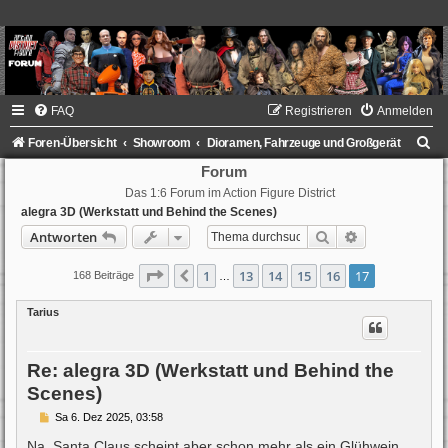
FAQ
Registrieren
Anmelden
S
Foren-Übersicht
Showroom
Dioramen, Fahrzeuge und Großgerät
u
Forum
Das 1:6 Forum im Action Figure District
c
alegra 3D (Werkstatt und Behind the Scenes)
h
Suche
Erweiterte Su
Antworten
e
Seite
17
von
17
1
13
14
15
16
17
Vorherige
168 Beiträge
…
Tarius
Re: alegra 3D (Werkstatt und Behind the
Scenes)
B
Sa 6. Dez 2025, 03:58
e
i
Na, Santa Claus scheint aber schon mehr als ein Glühwein