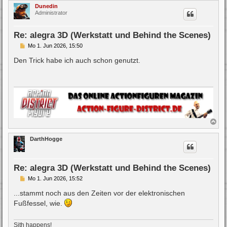
c
Dunedin
h
Administrator
o
b
e
Re: alegra 3D (Werkstatt und Behind the Scenes)
n
B
Mo 1. Jun 2026, 15:50
e
i
Den Trick habe ich auch schon genutzt.
t
r
a
g
N
a
c
DarthHogge
h
o
b
e
Re: alegra 3D (Werkstatt und Behind the Scenes)
n
B
Mo 1. Jun 2026, 15:52
e
i
...stammt noch aus den Zeiten vor der elektronischen
t
Fußfessel, wie.
r
a
g
Sith happens!