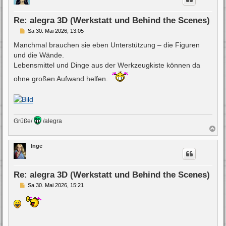
o
b
e
Re: alegra 3D (Werkstatt und Behind the Scenes)
n
B
Sa 30. Mai 2026, 13:05
e
i
Manchmal brauchen sie eben Unterstützung – die Figuren
t
und die Wände.
r
a
Lebensmittel und Dinge aus der Werkzeugkiste können da
g
ohne großen Aufwand helfen.
Grüße/
/alegra
N
a
c
Inge
h
o
b
e
Re: alegra 3D (Werkstatt und Behind the Scenes)
n
B
Sa 30. Mai 2026, 15:21
e
i
t
r
a
g