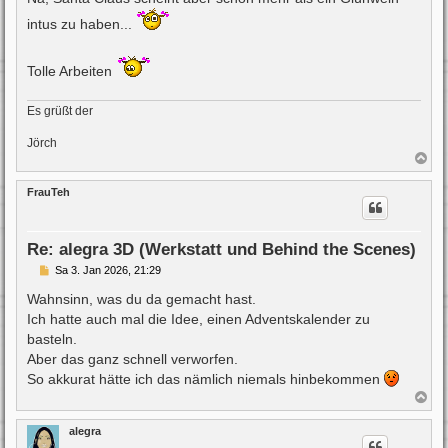
t
r
intus zu haben...
a
g
Tolle Arbeiten
Es grüßt der
Jörch
N
a
c
FrauTeh
h
o
b
e
Re: alegra 3D (Werkstatt und Behind the Scenes)
n
B
Sa 3. Jan 2026, 21:29
e
i
Wahnsinn, was du da gemacht hast.
t
Ich hatte auch mal die Idee, einen Adventskalender zu
r
a
basteln.
g
Aber das ganz schnell verworfen.
So akkurat hätte ich das nämlich niemals hinbekommen
N
a
c
alegra
h